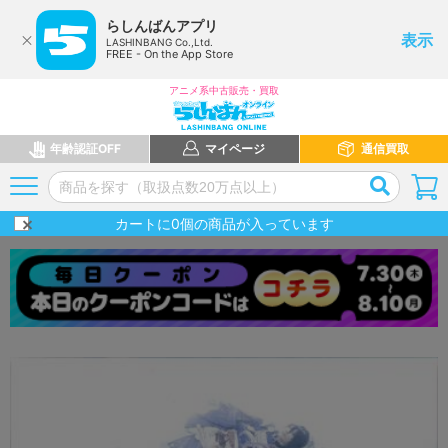
らしんばんアプリ
表示
LASHINBANG Co.,Ltd.
FREE - On the App Store
アニメ系中古販売・買取
年齢認証OFF
マイページ
通信買取
カートに
0
個の商品が入っています