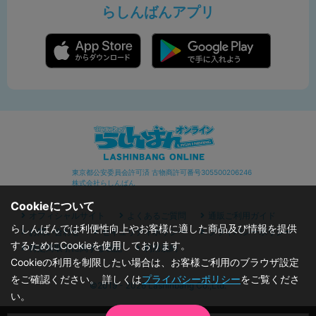
らしんばんアプリ
東京都公安委員会許可済 古物商許可番号305500206246
株式会社らしんばん
Cookieについて
オフィシャルサイト
よくあるご質問
通販ご利用ガイド
らしんばんでは利便性向上やお客様に適した商品及び情報を提供
お問い合わせ
セキュリティポリシー
プライバシーポリシー
するためにCookieを使用しております。
特定商取引に関する表記
利用規約
Cookieの利用を制限したい場合は、お客様ご利用のブラウザ設定
をご確認ください。 詳しくは
プライバシーポリシー
をご覧くださ
©2019 - 2026 Lashinbang Co.,Ltd.
い。