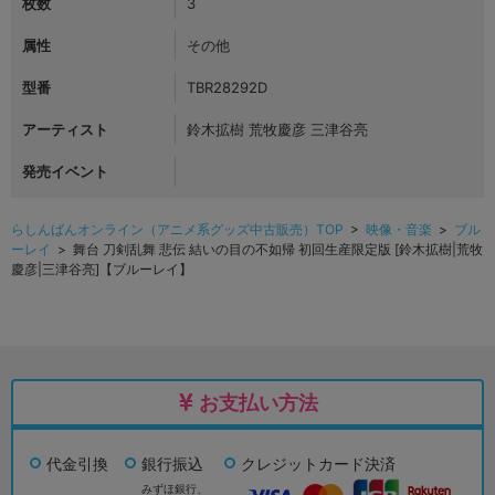
枚数
3
属性
その他
型番
TBR28292D
アーティスト
鈴木拡樹 荒牧慶彦 三津谷亮
発売イベント
らしんばんオンライン（アニメ系グッズ中古販売）TOP
>
映像・音楽
>
ブル
ーレイ
> 舞台 刀剣乱舞 悲伝 結いの目の不如帰 初回生産限定版 [鈴木拡樹|荒牧
慶彦|三津谷亮]【ブルーレイ】
お支払い方法
代金引換
銀行振込
クレジットカード決済
みずほ銀行、