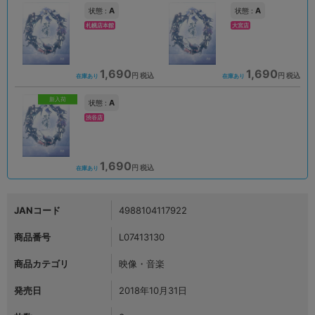
A
A
状態 :
状態 :
札幌店本館
大宮店
1,690
1,690
円 税込
円 税込
在庫あり
在庫あり
新入荷
A
状態 :
渋谷店
1,690
円 税込
在庫あり
JANコード
4988104117922
商品番号
L07413130
商品カテゴリ
映像・音楽
発売日
2018年10月31日