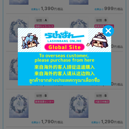
1,390
999
円 税込
円 税込
在庫あり
在庫あり
A
B
状態 :
状態 :
池袋キャラパレス
新座流通センター
1,690
1,590
円 税込
円 税込
在庫あり
在庫あり
B
A
状態 :
状態 :
京都店２号館
長野店
1,990
1,390
円 税込
円 税込
在庫あり
在庫あり
B
B
状態 :
状態 :
新座流通センター
大阪日本橋店
1,790
1,290
円 税込
円 税込
在庫あり
在庫あり