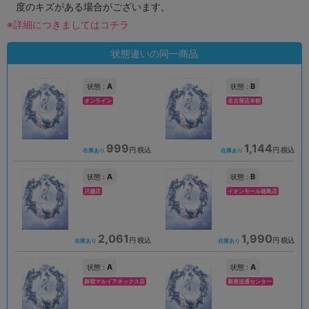
度のキズがある場合がございます。
※詳細につきましてはコチラ
状態違いの同一商品
A
B
状態 :
状態 :
オンライン
名古屋店本館
999
1,144
円 税込
円 税込
在庫あり
在庫あり
A
B
状態 :
状態 :
川越店
イオンモール徳島店
2,061
1,990
円 税込
円 税込
在庫あり
在庫あり
A
A
状態 :
状態 :
新宿マルイアネックス店
新座流通センター