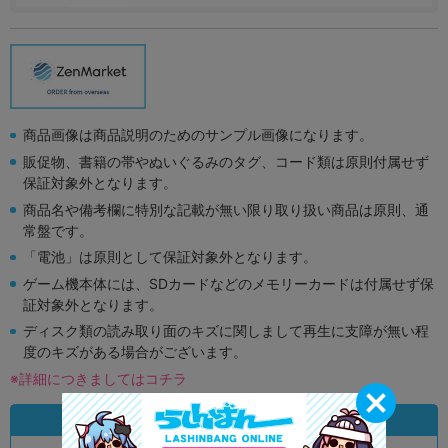
商品画像は商品説明のためのサンプル画像になります。
販促物、書籍の帯やぬいぐるみのタグ、コード類は原則付属せず
保証対象外となります。
商品名や備考欄に特別な記載が無い限り取り扱い商品は原則、通
常盤です。
「電池」は原則として保証対象外となります。
ゲーム機本体には、SDカードなどのメモリーカードは付属せず保
証対象外となります。
ディスク類の読み取り面のキズに関しまして再生に支障が無い程
度のキズがある場合がございます。
※詳細につきましてはコチラ
状態違いの同一商品