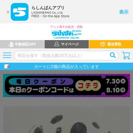
らしんばんアプリ
表示
LASHINBANG Co.,Ltd.
FREE - On the App Store
アニメ系中古販売・買取
年齢認証OFF
マイページ
通信買取
カートに
0
個の商品が入っています