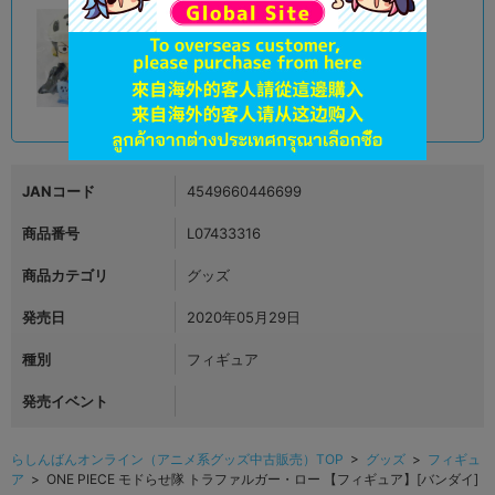
A
状態 :
オンライン
1,491
円 税込
品切状態
JANコード
4549660446699
商品番号
L07433316
商品カテゴリ
グッズ
発売日
2020年05月29日
種別
フィギュア
発売イベント
らしんばんオンライン（アニメ系グッズ中古販売）TOP
>
グッズ
>
フィギュ
ア
> ONE PIECE モドらせ隊 トラファルガー・ロー 【フィギュア】[バンダイ]