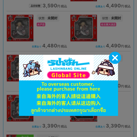
3,590
4,490
円 税込
円 税込
品切状態
在庫あり
未開封
未開封
状態 :
状態 :
水戸店
名古屋大須店
4,480
4,490
円 税込
円 税込
在庫あり
在庫あり
未開封
未開封
状態 :
状態 :
海老名マルイ店
熊本店
4,490
4,490
円 税込
円 税込
在庫あり
在庫あり
A
A
状態 :
状態 :
横浜店
名古屋店本館
3,390
3,390
円 税込
円 税込
在庫あり
在庫あり
新入荷