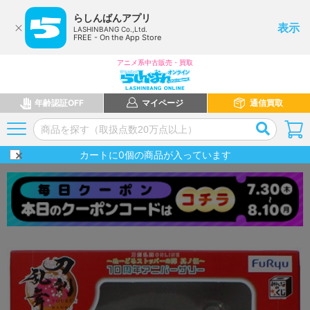
らしんばんアプリ
表示
LASHINBANG Co.,Ltd.
FREE - On the App Store
アニメ系中古販売・買取
年齢認証OFF
マイページ
通信買取
カートに
0
個の商品が入っています