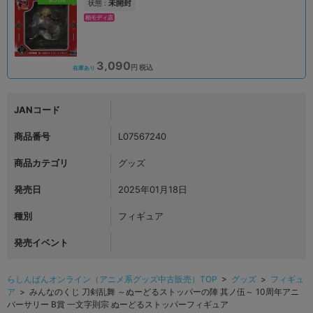
未開封
状態 :
柏モディ店
3,090
円 税込
在庫あり
JANコード
商品番号
L07567240
商品カテゴリ
グッズ
発売日
2025年01月18日
種別
フィギュア
発売イベント
らしんばんオンライン（アニメ系グッズ中古販売）TOP
>
グッズ
>
フィギュ
ア
> みんなのくじ 刀剣乱舞 ～ぬーどるストッパーの陣 其ノ伍～ 10周年アニ
バーサリー B賞 一文字則宗 ぬーどるストッパーフィギュア