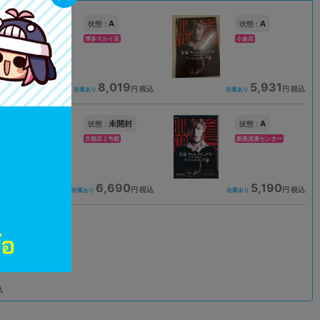
A
A
状態 :
状態 :
博多マルイ店
小倉店
8,019
5,931
込
円 税込
円 税込
在庫あり
在庫あり
未開封
A
状態 :
状態 :
京都店２号館
新座流通センター
6,690
5,190
込
円 税込
円 税込
在庫あり
在庫あり
込