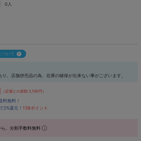
0人
について
あり。店舗併売品の為、在庫の確保が出来ない事がございます。
（定価との差額 3,190円）
で送料無料！
で2%還元！
138ポイント
から。分割手数料無料