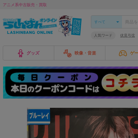
アニメ系中古販売・買取
人気ワード
伏見弓弦
グッズ
映像・音楽
ゲ