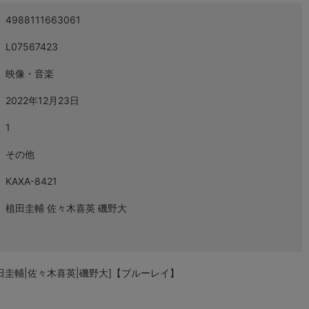
4988111663061
L07567423
映像・音楽
2022年12月23日
1
その他
KAXA-8421
植田圭輔 佐々木喜英 磯野大
[植田圭輔|佐々木喜英|磯野大]【ブルーレイ】