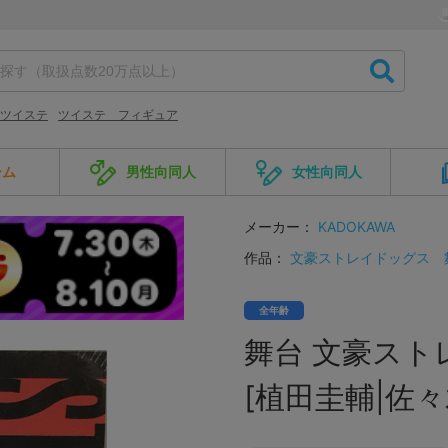
ツイステ
ツイステ フィギュア
ーム
男性向同人
女性向同人
メーカー：
KADOKAWA
作品：
文豪ストレイドッグス
全年齢
舞台 文豪ストレ
[植田圭輔|佐