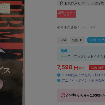
お気に入りアイテム登録数
池袋キャラパ
レス
参考小売価格 10,780円 ↓
B
used
状態ランク
状態 :
備考
ケース・ブックレットイタミ
7,590
円
30%OFF
税込
5,000円以上のお買い上げ
アニメイトポイント連携済み
なら
月々2,530円