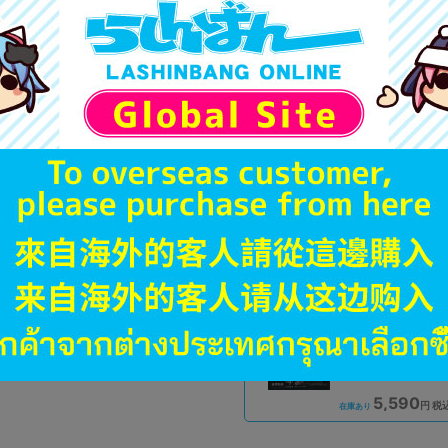
A
状態 :
オンライン
5,190
円 税
品切状態
A
状態 :
浜松店
6,690
円 税
在庫あり
新入荷
未開封
状態 :
博多マルイ店
5,590
円 税
在庫あり