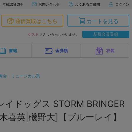
年齢認証OFF
お問い合わせ
よくあるご質問
ログイン
通信買取はこちら
カートを見る
新規会員登録
ゲスト
さん いらっしゃいませ。
書籍
金券類
衣装
舞台・ミュージカル系
イドッグス STORM BRINGER
々木喜英|磯野大]【ブルーレイ】