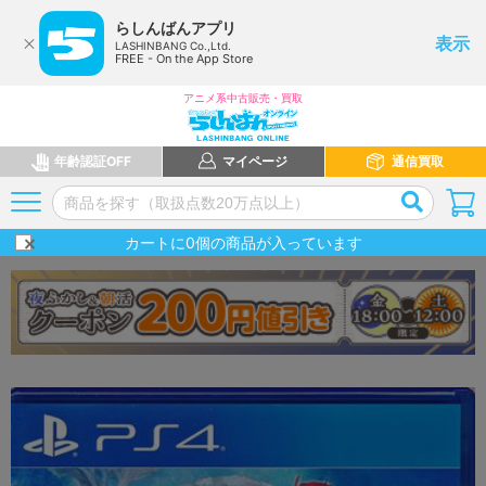
らしんばんアプリ
表示
LASHINBANG Co.,Ltd.
FREE - On the App Store
アニメ系中古販売・買取
年齢認証OFF
マイページ
通信買取
カートに
0
個の商品が入っています