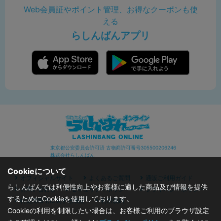
Web会員証やポイント管理、お得なクーポンも使
える
らしんばんアプリ
東京都公安委員会許可済 古物商許可番号305500206246
株式会社らしんばん
Cookieについて
オフィシャルサイト
よくあるご質問
通販ご利用ガイド
らしんばんでは利便性向上やお客様に適した商品及び情報を提供
お問い合わせ
セキュリティポリシー
プライバシーポリシー
するためにCookieを使用しております。
特定商取引に関する表記
利用規約
Cookieの利用を制限したい場合は、お客様ご利用のブラウザ設定