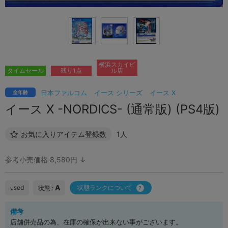
横浜スカイビ
タイムセール
残り1点
ル店
日本ファルコム
イース シリーズ
イース X
全年齢
イース X -NORDICS- (通常版) (PS4版)
お気に入りアイテム登録数
1人
参考小売価格 8,580円 ↓
A
used
状態ランクについて
状態 :
備考
店舗併売品の為、在庫の確保が出来ない事がございます。