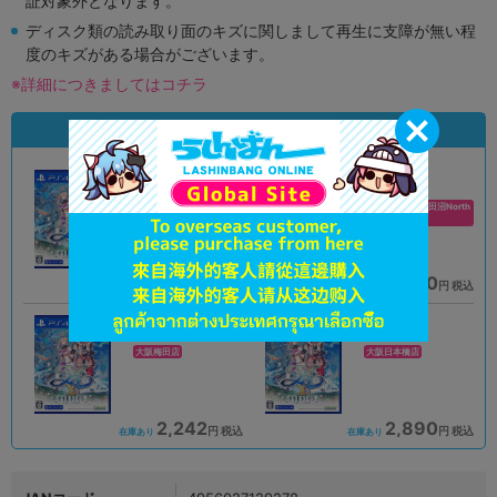
証対象外となります。
ディスク類の読み取り面のキズに関しまして再生に支障が無い程
度のキズがある場合がございます。
※詳細につきましてはコチラ
状態違いの同一商品
A
A
状態 :
状態 :
オンライン
イオンモール津田沼North
店
2,690
4,950
円 税込
円 税込
品切状態
在庫あり
A
A
状態 :
状態 :
大阪梅田店
大阪日本橋店
2,242
2,890
円 税込
円 税込
在庫あり
在庫あり