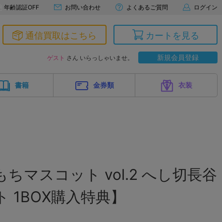
年齢認証OFF
お問い合わせ
よくあるご質問
ログイン
通信買取はこちら
カートを見る
新規会員登録
ゲスト
さん いらっしゃいませ。
書籍
金券類
衣装
ちマスコット vol.2 へし切長谷
 1BOX購入特典】