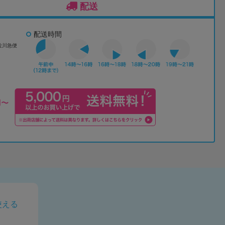
配送
配送時間
佐川急便
使える