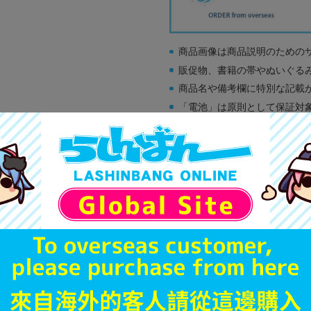
商品画像は商品説明のための
販促物、書籍の帯やぬいぐる
商品名や備考欄に特別な記載
「電池」は原則として保証対
ゲーム機本体には、SDカー
ディスク類の読み取り面のキ
す。
※詳細につきましてはコチラ
新入荷
A
状態 :
オンライン
1,890
円 税
品切状態