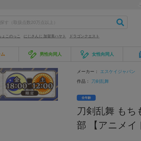
ちょこのっこ
にじさんじ 加賀美ハヤト
ドラゴンクエスト
ーム
男性向同人
女性向同人
メーカー：
エスケイジャパン
作品：
刀剣乱舞
全年齢
刀剣乱舞 もちも
部 【アニメイト