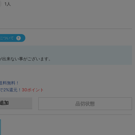
1人
について
が出来ない事がございます。
で送料無料！
で2%還元！
30ポイント
追加
品切状態