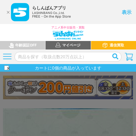
らしんばんアプリ
表示
LASHINBANG Co.,Ltd.
FREE - On the App Store
アニメ系中古販売・買取
年齢認証OFF
マイページ
通信買取
カートに
0
個の商品が入っています