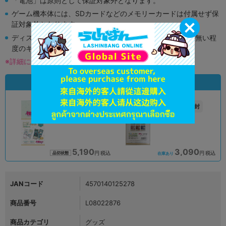
「電池」は原則として保証対象外となります。
ゲーム機本体には、SDカードなどのメモリーカードは付属せず保
証対象外となります。
ディスク類の読み取り面のキズに関しまして再生に支障が無い程
度のキズがある場合がございます。
※詳細につきましてはコチラ
状態違いの同一商品
A
未開封
状態 :
状態 :
オンライン
浜松店
5,190
3,090
円 税込
円 税込
品切状態
在庫あり
JANコード
4570140125278
商品番号
L08022876
商品カテゴリ
グッズ