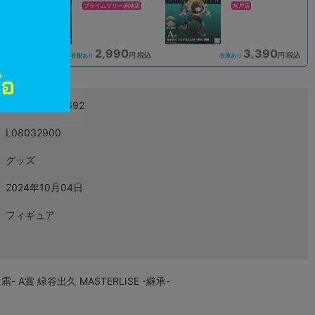
プライムツリー赤池店
水戸店
2,990
3,390
込
円 税込
円 税込
在庫あり
在庫あり
4573102645692
L08032900
グッズ
2024年10月04日
フィギュア
賞 緑谷出久 MASTERLISE -継承-