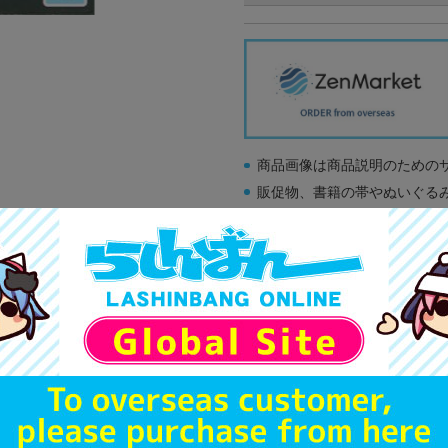
商品画像は商品説明のための
販促物、書籍の帯やぬいぐる
商品名や備考欄に特別な記載
「電池」は原則として保証対
ゲーム機本体には、SDカー
ディスク類の読み取り面のキ
す。
※詳細につきましてはコチラ
A
状態 :