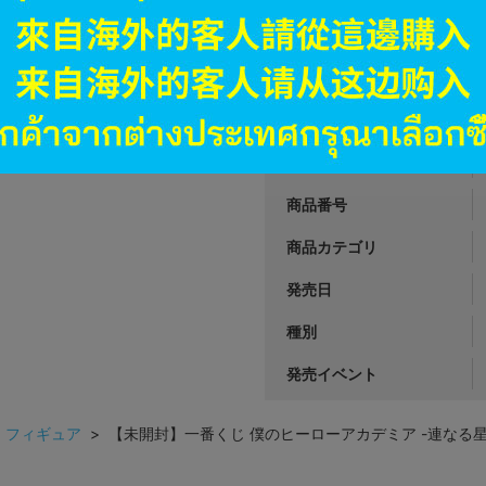
オンライン
2,591
円 税
品切状態
JANコード
商品番号
商品カテゴリ
発売日
種別
発売イベント
>
フィギュア
> 【未開封】一番くじ 僕のヒーローアカデミア -連なる星霜- A