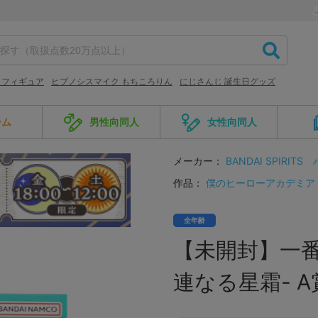
 フィギュア
ヒプノシスマイク もちころりん
にじさんじ 誕生日グッズ
ーム
男性向同人
女性向同人
メーカー：
BANDAI SPIRITS
作品：
僕のヒーローアカデミア
全年齢
【未開封】一番
連なる星霜- A賞