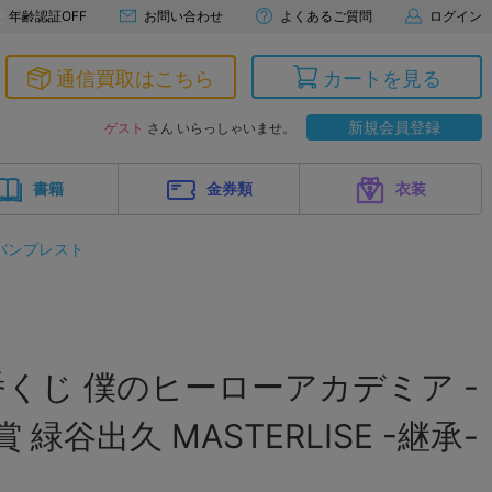
年齢認証OFF
お問い合わせ
よくあるご質問
ログイン
通信買取はこちら
カートを見る
新規会員登録
ゲスト
さん いらっしゃいませ。
書籍
金券類
衣装
バンプレスト
くじ 僕のヒーローアカデミア -
 緑谷出久 MASTERLISE -継承-