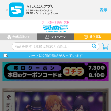
らしんばんアプリ
表示
LASHINBANG Co.,Ltd.
FREE - On the App Store
アニメ系中古販売・買取
年齢認証OFF
マイページ
通信買取
カートに
0
個の商品が入っています