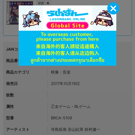
A
状態 :
オンライン
1,590
円 税込
品切状態
JANコード
商品番号
L08091910
商品カテゴリ
映像・音楽
発売日
2017年10月19日
枚数
属性
乙女ゲーム・BLゲーム
型番
BRCA-5109
アーティスト
寺島拓篤 谷山紀章 鈴村健一