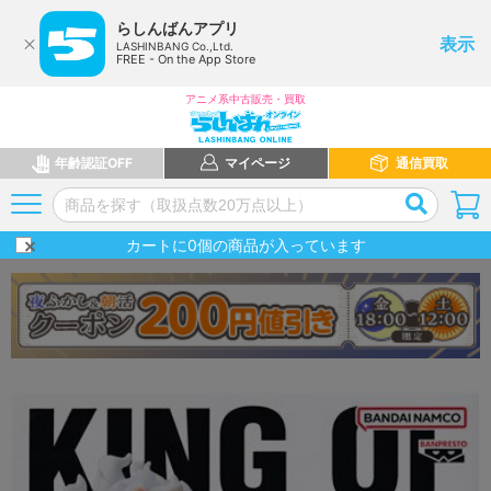
らしんばんアプリ
表示
LASHINBANG Co.,Ltd.
FREE - On the App Store
アニメ系中古販売・買取
年齢認証OFF
マイページ
通信買取
カートに
0
個の商品が入っています