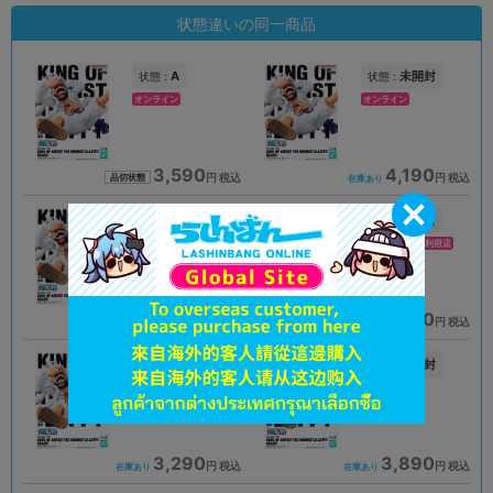
状態違いの同一商品
A
未開封
状態 :
状態 :
オンライン
オンライン
3,590
4,190
円 税込
円 税込
品切状態
在庫あり
未開封
未開封
状態 :
状態 :
小倉店
イオンモール新利府店
3,590
4,490
円 税込
円 税込
在庫あり
在庫あり
A
未開封
状態 :
状態 :
プライムツリー赤池店
名古屋大須店
3,290
3,890
円 税込
円 税込
在庫あり
在庫あり