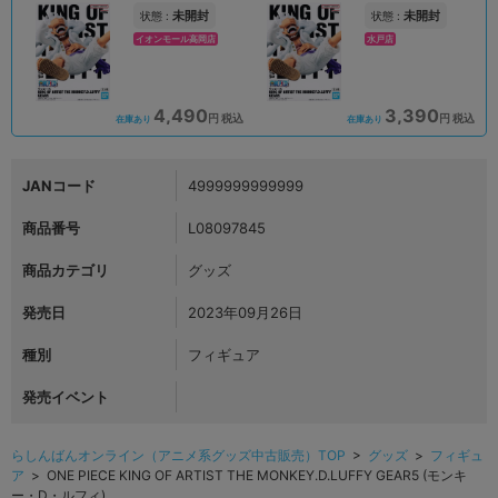
未開封
未開封
状態 :
状態 :
イオンモール高岡店
水戸店
4,490
3,390
円 税込
円 税込
在庫あり
在庫あり
JANコード
4999999999999
商品番号
L08097845
商品カテゴリ
グッズ
発売日
2023年09月26日
種別
フィギュア
発売イベント
らしんばんオンライン（アニメ系グッズ中古販売）TOP
>
グッズ
>
フィギュ
ア
> ONE PIECE KING OF ARTIST THE MONKEY.D.LUFFY GEAR5 (モンキ
ー・D・ルフィ)