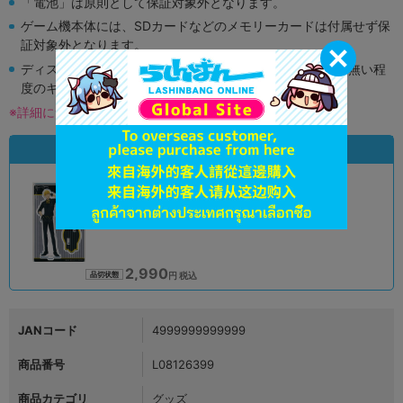
「電池」は原則として保証対象外となります。
ゲーム機本体には、SDカードなどのメモリーカードは付属せず保
証対象外となります。
ディスク類の読み取り面のキズに関しまして再生に支障が無い程
度のキズがある場合がございます。
※詳細につきましてはコチラ
状態違いの同一商品
A
状態 :
オンライン
2,990
円 税込
品切状態
JANコード
4999999999999
商品番号
L08126399
商品カテゴリ
グッズ