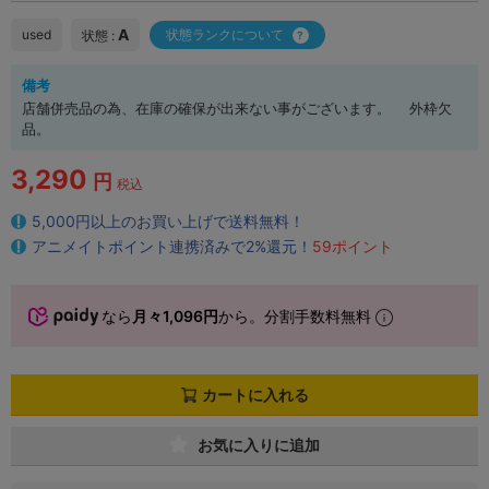
A
used
状態ランクについて
状態 :
備考
店舗併売品の為、在庫の確保が出来ない事がございます。 外枠欠
品。
3,290
円
税込
5,000円以上のお買い上げで送料無料！
アニメイトポイント連携済みで2%還元！
59ポイント
なら
月々1,096円
から。分割手数料無料
カートに入れる
お気に入りに追加