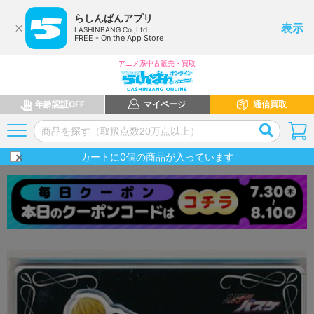
らしんばんアプリ
表示
LASHINBANG Co.,Ltd.
FREE - On the App Store
アニメ系中古販売・買取
年齢認証OFF
マイページ
通信買取
カートに
0
個の商品が入っています