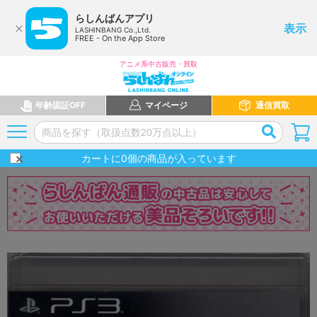
らしんばんアプリ
表示
LASHINBANG Co.,Ltd.
FREE - On the App Store
アニメ系中古販売・買取
年齢認証OFF
マイページ
通信買取
カートに
0
個の商品が入っています