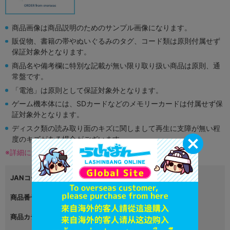
商品画像は商品説明のためのサンプル画像になります。
販促物、書籍の帯やぬいぐるみのタグ、コード類は原則付属せず
保証対象外となります。
商品名や備考欄に特別な記載が無い限り取り扱い商品は原則、通
常盤です。
「電池」は原則として保証対象外となります。
ゲーム機本体には、SDカードなどのメモリーカードは付属せず保
証対象外となります。
ディスク類の読み取り面のキズに関しまして再生に支障が無い程
度のキズがある場合がございます。
※詳細につきましてはコチラ
JANコード
4988601009324
商品番号
L00990294
商品カテゴリ
ゲーム