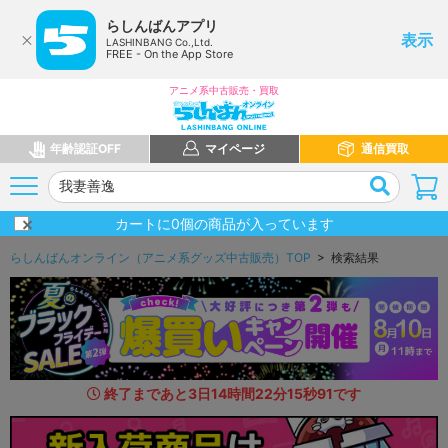
らしんばんアプリ
表示
LASHINBANG Co.,Ltd.
FREE - On the App Store
アニメ系中古販売・買取
年齢認証OFF
マイページ
通信買取
カートに
0
個の商品が入っています
らしんばんオンライン（アニメ系グッズ中古販売）TOP
> 検索結果
終了まであと
3
日
14
時間
22
分
14
秒
5
4
です