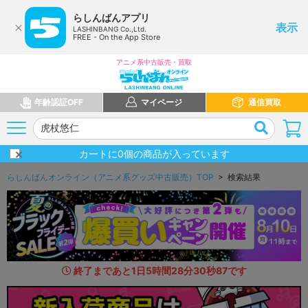
らしんばんアプリ
表示
LASHINBANG Co.,Ltd.
FREE - On the App Store
アニメ系中古販売・買取
年齢認証OFF
マイページ
通信買取
カートに
0
個の商品が入っています
らしんばんオンライン（アニメ系グッズ中古販売）TOP
> 検索結果
終了まであと
1
日
5
時間
28
分
29
秒
5
2
です