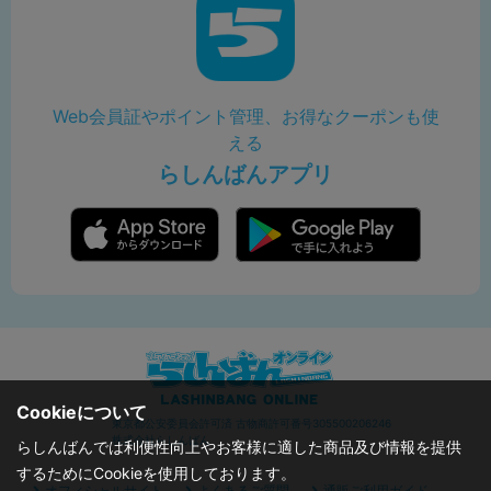
Web会員証やポイント管理、お得なクーポンも使
える
らしんばんアプリ
Cookieについて
東京都公安委員会許可済 古物商許可番号305500206246
株式会社らしんばん
らしんばんでは利便性向上やお客様に適した商品及び情報を提供
するためにCookieを使用しております。
オフィシャルサイト
よくあるご質問
通販ご利用ガイド