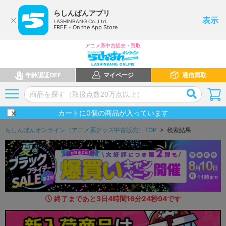
らしんばんアプリ
表示
LASHINBANG Co.,Ltd.
FREE - On the App Store
アニメ系中古販売・買取
年齢認証OFF
マイページ
通信買取
カートに
0
個の商品が入っています
らしんばんオンライン（アニメ系グッズ中古販売）TOP
> 検索結果
終了まであと
3
日
4
時間
16
分
23
秒
6
2
です