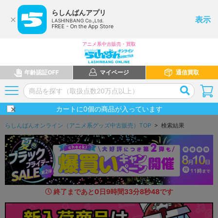
らしんばんアプリ
表示
LASHINBANG Co.,Ltd.
FREE - On the App Store
アニメ系中古販売・買取
年齢認証OFF
マイページ
通信買取
カートに
0
個の商品が入っています
らしんばんオンライン（アニメ系グッズ中古販売）TOP
> 検索結果
終了まであと
0
日
9
時間
33
分
7
秒
1
1
です