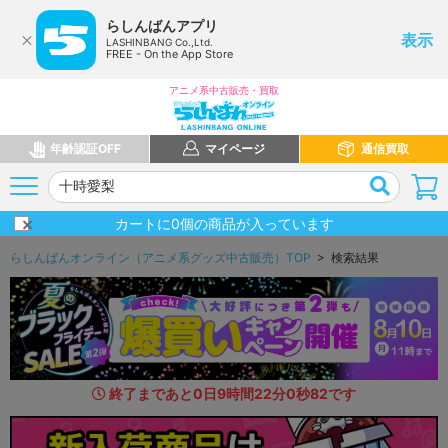
らしんばんアプリ
表示
LASHINBANG Co.,Ltd.
FREE - On the App Store
アニメ系中古販売・買取
年齢認証OFF
マイページ
通信買取
カートに
0
個の商品が入っています
らしんばんオンライン（アニメ系グッズ中古販売）TOP
> 検索結果
終了まであと
0
日
9
時間
21
分
59
秒
5
5
です