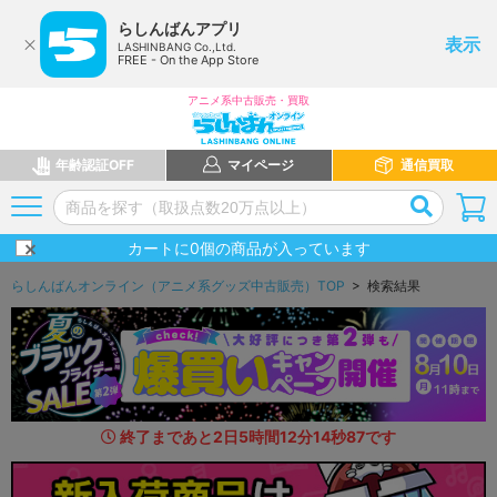
らしんばんアプリ
表示
LASHINBANG Co.,Ltd.
FREE - On the App Store
アニメ系中古販売・買取
年齢認証OFF
マイページ
通信買取
カートに
0
個の商品が入っています
らしんばんオンライン（アニメ系グッズ中古販売）TOP
> 検索結果
終了まであと
2
日
5
時間
12
分
13
秒
4
1
です