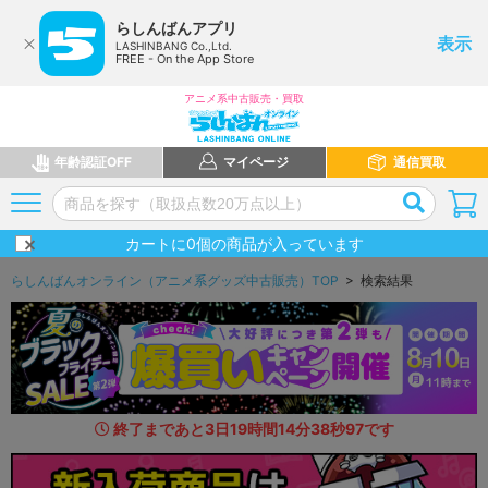
らしんばんアプリ
表示
LASHINBANG Co.,Ltd.
FREE - On the App Store
アニメ系中古販売・買取
年齢認証OFF
マイページ
通信買取
カートに
0
個の商品が入っています
らしんばんオンライン（アニメ系グッズ中古販売）TOP
> 検索結果
終了まであと
3
日
19
時間
14
分
37
秒
6
5
です