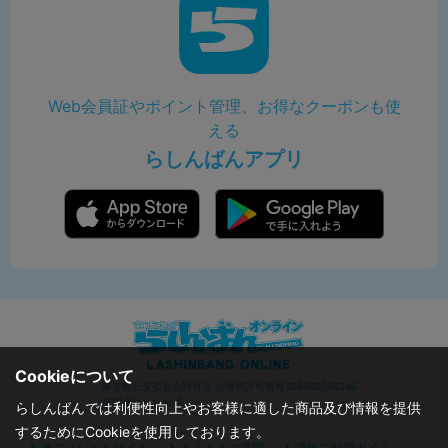
Web会員証やポイント管理、お得なクーポンも使
える
らしんばんアプリ
Cookieについて
東京都公安委員会許可済 古物商許可番号305500206246
株式会社らしんばん
らしんばんでは利便性向上やお客様に適した商品及び情報を提供
するためにCookieを使用しております。
オフィシャルサイト
よくあるご質問
通販ご利用ガイド