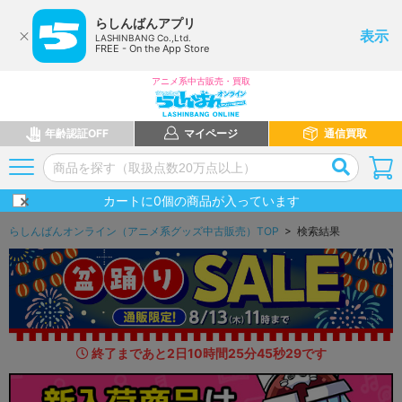
らしんばんアプリ
表示
LASHINBANG Co.,Ltd.
FREE - On the App Store
アニメ系中古販売・買取
年齢認証OFF
マイページ
通信買取
カートに
0
個の商品が入っています
らしんばんオンライン（アニメ系グッズ中古販売）TOP
> 検索結果
終了まであと
2
日
10
時間
25
分
44
秒
2
2
です