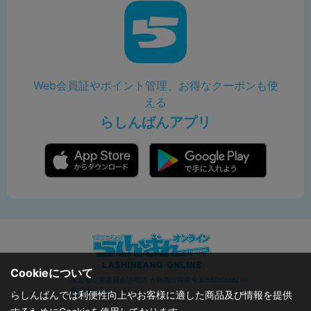
Web会員証やポイント管理、お得なクーポンも使
える
らしんばんアプリ
Cookieについて
東京都公安委員会許可済 古物商許可番号305500206246
株式会社らしんばん
らしんばんでは利便性向上やお客様に適した商品及び情報を提供