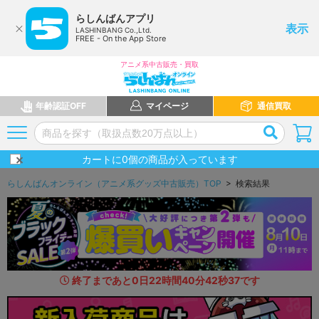
らしんばんアプリ
表示
LASHINBANG Co.,Ltd.
FREE - On the App Store
アニメ系中古販売・買取
年齢認証OFF
マイページ
通信買取
カートに
0
個の商品が入っています
らしんばんオンライン（アニメ系グッズ中古販売）TOP
> 検索結果
終了まであと
0
日
22
時間
40
分
41
秒
0
2
です