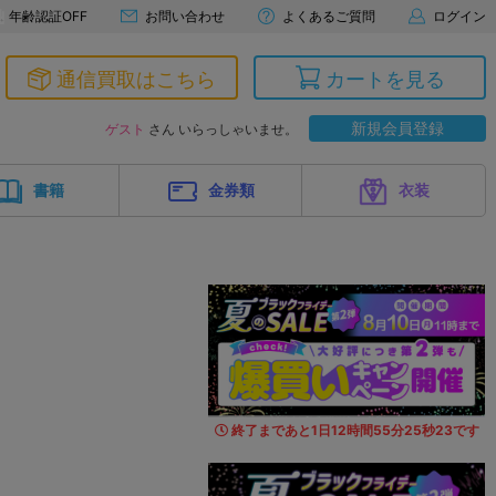
年齢認証OFF
お問い合わせ
よくあるご質問
ログイン
通信買取はこちら
カートを見る
新規会員登録
ゲスト
さん いらっしゃいませ。
書籍
金券類
衣装
終了まであと
1
日
12
時間
55
分
23
秒
9
6
です