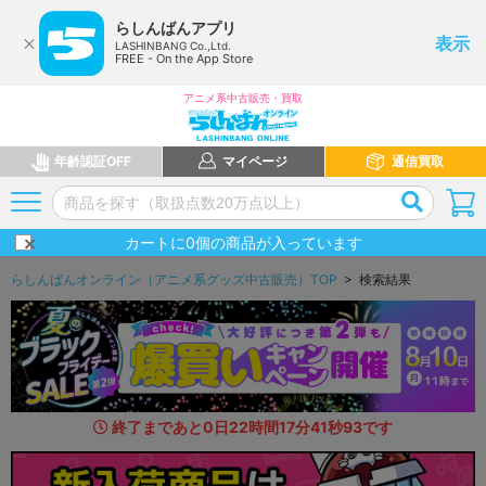
らしんばんアプリ
表示
LASHINBANG Co.,Ltd.
FREE - On the App Store
アニメ系中古販売・買取
年齢認証OFF
マイページ
通信買取
カートに
0
個の商品が入っています
らしんばんオンライン（アニメ系グッズ中古販売）TOP
> 検索結果
終了まであと
0
日
22
時間
17
分
40
秒
5
9
です