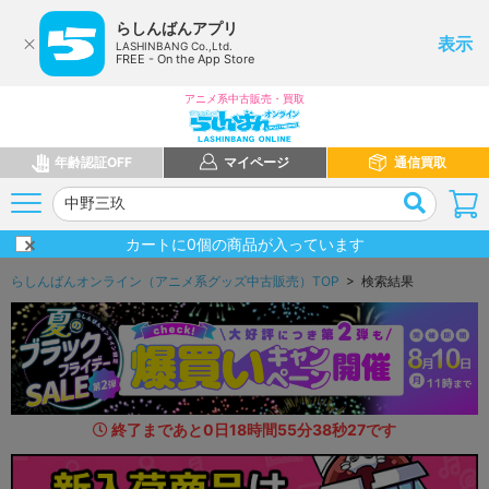
らしんばんアプリ
表示
LASHINBANG Co.,Ltd.
FREE - On the App Store
アニメ系中古販売・買取
年齢認証OFF
マイページ
通信買取
カートに
0
個の商品が入っています
らしんばんオンライン（アニメ系グッズ中古販売）TOP
> 検索結果
終了まであと
0
日
18
時間
55
分
36
秒
8
8
です