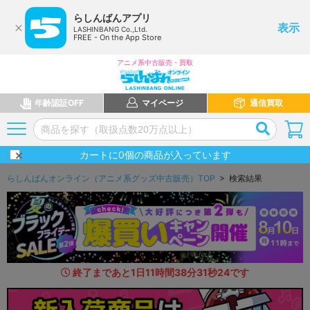
らしんばんアプリ
表示
LASHINBANG Co.,Ltd.
FREE - On the App Store
アニメ系中古販売・買取
年齢認証OFF
マイページ
通信買取
カートに
0
個の商品が入っています
らしんばんオンライン（アニメ系グッズ中古販売）TOP
> 検索結果
終了まであと
1
日
11
時間
38
分
29
秒
8
7
です