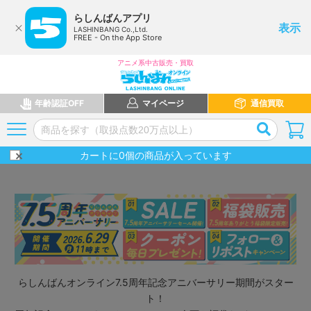
らしんばんアプリ
表示
LASHINBANG Co.,Ltd.
FREE - On the App Store
アニメ系中古販売・買取
年齢認証OFF
マイページ
通信買取
カートに
0
個の商品が入っています
らしんばんオンライン7.5周年記念アニバーサリー期間がスター
ト！