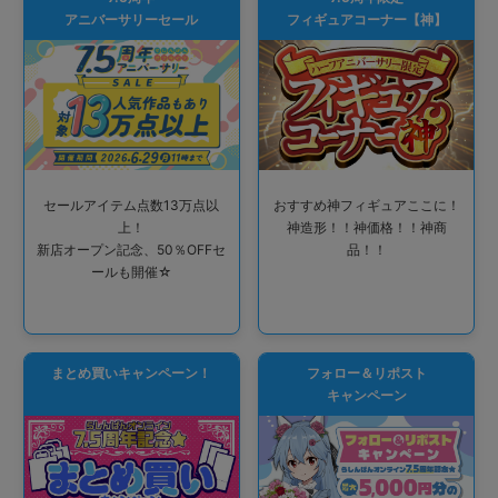
アニバーサリーセール
フィギュアコーナー【神】
セールアイテム点数13万点以
おすすめ神フィギュアここに！
上！
神造形！！神価格！！神商
新店オープン記念、50％OFFセ
品！！
ールも開催☆
まとめ買いキャンペーン！
フォロー＆リポスト
キャンペーン