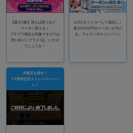
【最大3枚】買えば買うほど、
公式Xをフォローして運試し！
クーポン貰える！
最大5,000円分クーポンが当た
プチプラ商品も対象ですのでお
る、フォロリポキャンペーン
買い回りにプラス1品、いかが
でしょうか！
大秘宝を探せ！
7.5周年記念☆トレジャーハン
ト！