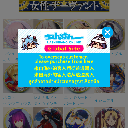
マシュ・
マリー・
アルトリア・
ジャンヌ・ダル
キリエライト
アントワネット
ペンドラゴン
ク
ネロ・
レオナルド・
エリザベート・
イシュタル
クラウディウス
ダ・ヴィンチ
バートリー