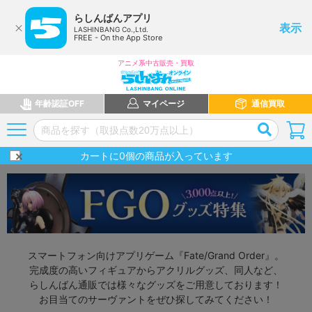
らしんばんアプリ
表示
LASHINBANG Co.,Ltd.
FREE - On the App Store
アニメ系中古販売・買取
年齢認証OFF
マイページ
通信買取
カートに
0
個の商品が入っています
スマートフォン向けアプリゲーム『Fate/Grand Order』。
完成度の高いフィギュアからアクリルグッズ、同人など、
らしんばん通販では様々なグッズをご用意しております！
お目当てのサーヴァントをぜひ探してみてください！