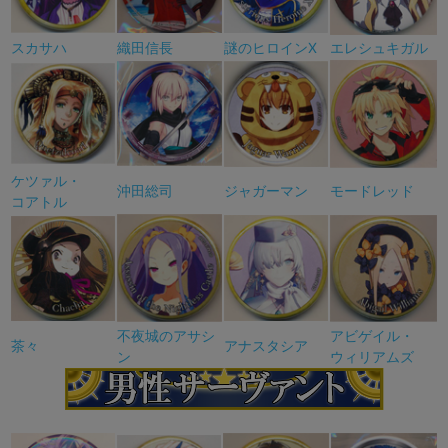
スカサハ
織田信長
謎のヒロインX
エレシュキガル
ケツァル・
沖田総司
ジャガーマン
モードレッド
コアトル
不夜城のアサシ
アビゲイル・
茶々
アナスタシア
ン
ウィリアムズ