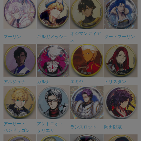
オジマンディア
マーリン
ギルガメッシュ
クー・フーリン
ス
アルジュナ
カルナ
エミヤ
トリスタン
アーサー・
アントニオ・
ランスロット
岡田以蔵
ペンドラゴン
サリエリ