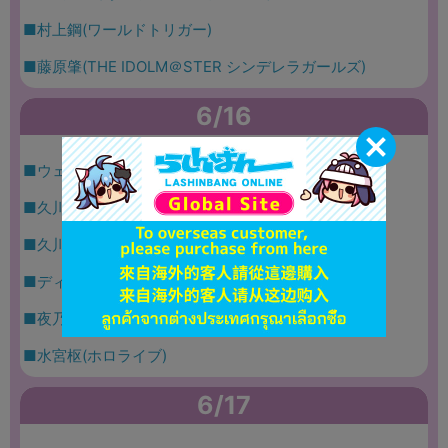
■村上鋼(ワールドトリガー)
■藤原肇(THE IDOLM＠STER シンデレラガールズ)
6/16
■ウェンティ(原神)
■久川凪(THE IDOLM＠STER シンデレラガールズ)
■久川颯(THE IDOLM＠STER シンデレラガールズ)
■ディーノ・クラシコ(デリコズ・ナーサリー)
■夜乃くろむ(ぶいすぽっ!)
■水宮枢(ホロライブ)
6/17