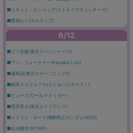
■リネット・ビショップ(ストライクウィッチーズ)
■鷹嶺ルイ(ホロライブ)
6/12
■三ツ谷隆(東京リベンジャーズ)
■アン・フォークナー(Paradox Live)
■霧島宙(東京カラーソニック!!)
■能美クドリャフカ(リトルバスターズ！)
■ヒュース(ワールドトリガー)
■雨宮零士(東京エイリアンズ)
■メイリン・ホーク(機動戦士ガンダムSEED)
■白光糖衣(18TRIP)