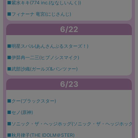
■紫水キキ(774 inc.(ななしいんく))
■フィナーナ 竜宮(にじさんじ)
6/22
■明星スバル(あんさんぶるスターズ！)
■伊弉冉一二三(ヒプノシスマイク)
■武部沙織(ガールズ&パンツァー)
6/23
■クー(ブラックスター)
■セノ(原神)
■ソニック・ザ・ヘッジホッグ(ソニック・ザ・ヘッジホッグ)
■秋月律子(THE IDOLM＠STER)