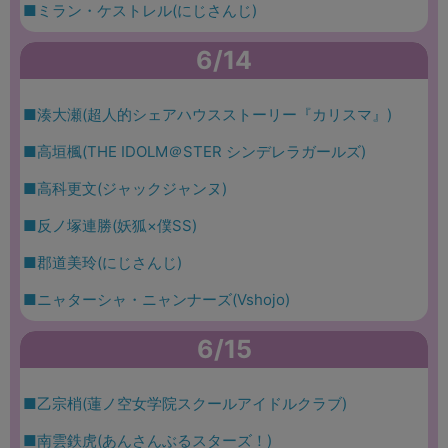
■ミラン・ケストレル(にじさんじ)
6/14
■湊大瀬(超人的シェアハウスストーリー『カリスマ』)
■高垣楓(THE IDOLM＠STER シンデレラガールズ)
■高科更文(ジャックジャンヌ)
■反ノ塚連勝(妖狐×僕SS)
■郡道美玲(にじさんじ)
■ニャターシャ・ニャンナーズ(Vshojo)
6/15
■乙宗梢(蓮ノ空女学院スクールアイドルクラブ)
■南雲鉄虎(あんさんぶるスターズ！)