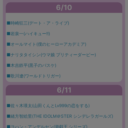
6/10
■時崎狂三(デート・ア・ライブ)
■岩泉一(ハイキュー!!)
■オールマイト(僕のヒーローアカデミア)
■ナリタタイシン(ウマ娘 プリティーダービー)
■木吉鉄平(黒子のバスケ)
■歌川遼(ワールドトリガー)
6/11
■佐々木瑛太(山田くんとLv999の恋をする)
■緒方智絵里(THE IDOLM＠STER シンデレラガールズ)
■ヨハン・アンデルセン(遊戯王 シリーズ)