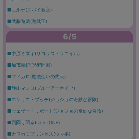
■エルナ(スパイ教室)
■武藤遊戯(遊戯王)
6/5
■中原ミズキ(リコリス・リコイル)
■加茂憲紀(呪術廻戦)
■フィガロ(魔法使いの約束)
■静山マシロ(ブルーアーカイブ)
■エンリコ・プッチ(ジョジョの奇妙な冒険)
■ウェザー・リポート(ジョジョの奇妙な冒険)
■西園寺羽京(Dr.STONE)
■カワカミプリンセス(ウマ娘)