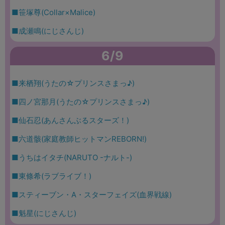
■笹塚尊(Collar×Malice)
■成瀬鳴(にじさんじ)
6/9
■来栖翔(うたの☆プリンスさまっ♪)
■四ノ宮那月(うたの☆プリンスさまっ♪)
■仙石忍(あんさんぶるスターズ！)
■六道骸(家庭教師ヒットマンREBORN!)
■うちはイタチ(NARUTO -ナルト-)
■東條希(ラブライブ！)
■スティーブン・A・スターフェイズ(血界戦線)
■魁星(にじさんじ)