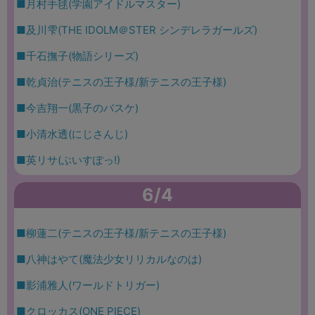
■月村手毬(学園アイドルマスター)
■及川雫(THE IDOLM＠STER シンデレラガールズ)
■千石撫子(物語シリーズ)
■乾貞治(テニスの王子様/新テニスの王子様)
■今吉翔一(黒子のバスケ)
■小清水透(にじさんじ)
■英リサ(ぶいすぽっ!)
6/4
■柳蓮二(テニスの王子様/新テニスの王子様)
■八神はやて(魔法少女リリカルなのは)
■影浦雅人(ワールドトリガー)
■クロッカス(ONE PIECE)