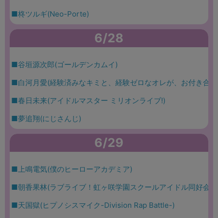
■柊ツルギ(Neo-Porte)
6/28
■谷垣源次郎(ゴールデンカムイ)
■白河月愛(経験済みなキミと、経験ゼロなオレが、お付き合い
■春日未来(アイドルマスター ミリオンライブ!)
■夢追翔(にじさんじ)
6/29
■上鳴電気(僕のヒーローアカデミア)
■朝香果林(ラブライブ！虹ヶ咲学園スクールアイドル同好会)
■天国獄(ヒプノシスマイク-Division Rap Battle-)