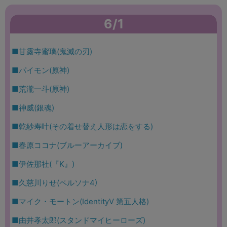
6/1
■甘露寺蜜璃(鬼滅の刃)
■パイモン(原神)
■荒瀧一斗(原神)
■神威(銀魂)
■乾紗寿叶(その着せ替え人形は恋をする)
■春原ココナ(ブルーアーカイブ)
■伊佐那社(『K』)
■久慈川りせ(ペルソナ4)
■マイク・モートン(IdentityV 第五人格)
■由井孝太郎(スタンドマイヒーローズ)