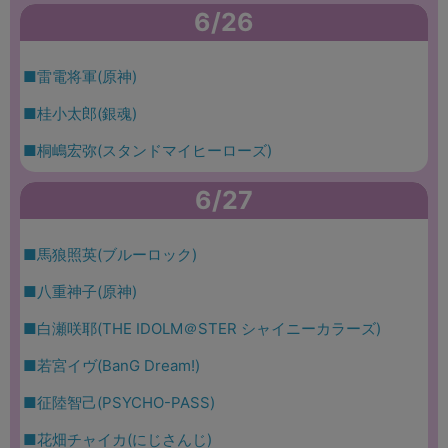
6/26
■雷電将軍(原神)
■桂小太郎(銀魂)
■桐嶋宏弥(スタンドマイヒーローズ)
6/27
■馬狼照英(ブルーロック)
■八重神子(原神)
■白瀬咲耶(THE IDOLM＠STER シャイニーカラーズ)
■若宮イヴ(BanG Dream!)
■征陸智己(PSYCHO-PASS)
■花畑チャイカ(にじさんじ)