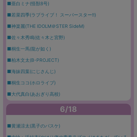
■亜白ミナ(怪獣8号)
■若菜四季(ラブライブ！ スーパースター!!)
■神楽麗(THE IDOLM＠STER SideM)
■佐々木秀鳴(佐々木と宮野)
■桐生一馬(龍が如く)
■柏木文太(B-PROJECT)
■海妹四葉(にじさんじ)
■桐生ココ(ホロライブ)
■大代真白(あおぎり高校)
6/18
■黄瀬涼太(黒子のバスケ)