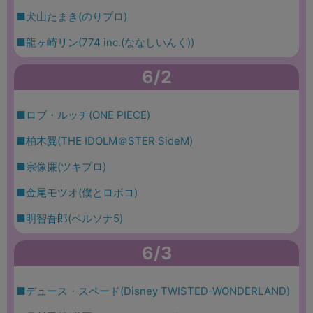
■犬山たまき(のりプロ)
■龍ヶ崎リン(774 inc.(ななしいんく))
6/2
■ロブ・ルッチ(ONE PIECE)
■柏木翼(THE IDOLM＠STER SideM)
■宗像廉(ツキプロ)
■金尾モツオ(僕とロボコ)
■明智吾郎(ペルソナ5)
6/3
■デュース・スペード(Disney TWISTED-WONDERLAND)