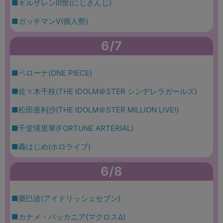
■ギルザレンIII世(にじさんじ)
■ガッチマンV(個人勢)
6/7
■ペローナ(ONE PIECE)
■佐々木千枝(THE IDOLM＠STER シンデレラガールズ)
■松田亜利沙(THE IDOLM＠STER MILLION LIVE!)
■千堂瑛里華(FORTUNE ARTERIAL)
■轟はじめ(ホロライブ)
6/8
■棗巳波(アイドリッシュセブン)
■カナメ・バッカニア(マクロスΔ)