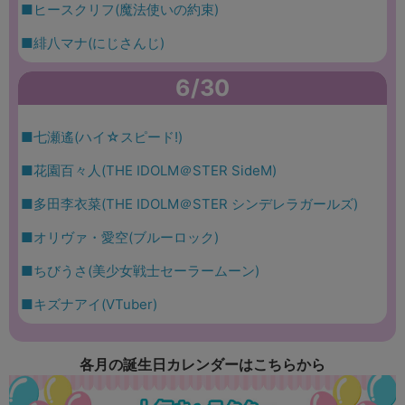
■ヒースクリフ(魔法使いの約束)
■緋八マナ(にじさんじ)
6/30
■七瀬遙(ハイ☆スピード!)
■花園百々人(THE IDOLM＠STER SideM)
■多田李衣菜(THE IDOLM＠STER シンデレラガールズ)
■オリヴァ・愛空(ブルーロック)
■ちびうさ(美少女戦士セーラームーン)
■キズナアイ(VTuber)
各月の誕生日カレンダーはこちらから