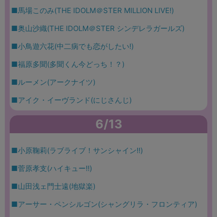
■馬場このみ(THE IDOLM＠STER MILLION LIVE!)
■奥山沙織(THE IDOLM＠STER シンデレラガールズ)
■小鳥遊六花(中二病でも恋がしたい!)
■福原多聞(多聞くん今どっち！？)
■ルーメン(アークナイツ)
■アイク・イーヴランド(にじさんじ)
6/13
■小原鞠莉(ラブライブ！サンシャイン!!)
■菅原孝支(ハイキュー!!)
■山田浅ェ門士遠(地獄楽)
■アーサー・ペンシルゴン(シャングリラ・フロンティア)