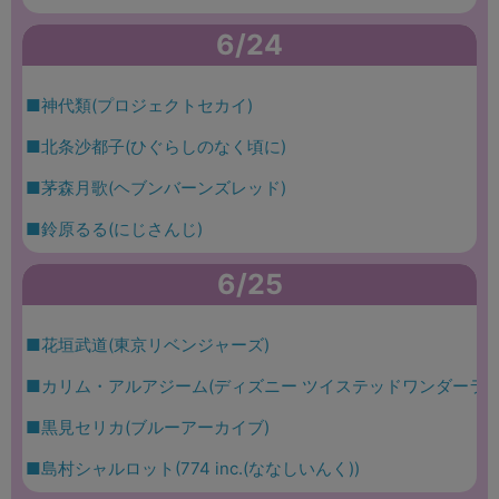
6/24
■神代類(プロジェクトセカイ)
■北条沙都子(ひぐらしのなく頃に)
■茅森月歌(ヘブンバーンズレッド)
■鈴原るる(にじさんじ)
6/25
■花垣武道(東京リベンジャーズ)
■カリム・アルアジーム(ディズニー ツイステッドワンダーラン
■黒見セリカ(ブルーアーカイブ)
■島村シャルロット(774 inc.(ななしいんく))