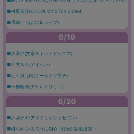
■由比ヶ浜結衣(やはり俺の青春ラブコメはまちがっている。)
■榊夏来(THE IDOLM＠STER SideM)
■風真いろは(ホロライブ)
6/19
■太宰治(文豪ストレイドッグス)
■四方ルカ(アオペラ)
■五十嵐元晴(クールドジ男子)
■一柳梨璃(アサルトリリィ)
6/20
■六弥ナギ(アイドリッシュセブン)
■緋村剣心(るろうに剣心 -明治剣客浪漫譚-)