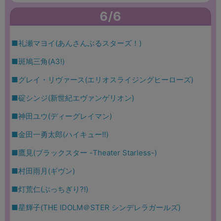
6/6
■礼瀬マヨイ(あんさんぶるスターズ！)
■斑鳩三角(A3!)
■グレイ・リヴァース(エリオスライジングヒーローズ)
■碇シンジ(新世紀エヴァンゲリオン)
■神田ユウ(ディーグレイマン)
■金田一勇太郎(ハイキュー!!)
■鷹見(ブラックスター -Theater Starless-)
■村田雨月(ギヴン)
■灯荒仁(ぶっちぎり?!)
■星輝子(THE IDOLM＠STER シンデレラガールズ)