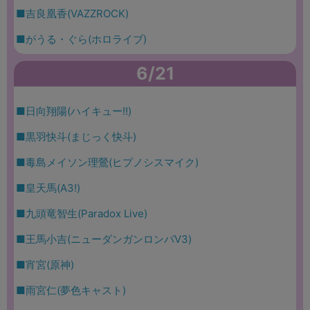
■吉良凰香(VAZZROCK)
■がうる・ぐら(ホロライブ)
6/21
■日向翔陽(ハイキュー!!)
■黒羽快斗(まじっく快斗)
■毒島メイソン理鶯(ヒプノシスマイク)
■皇天馬(A3!)
■九頭竜智生(Paradox Live)
■王馬小吉(ニューダンガンロンパV3)
■宵宮(原神)
■雨宮仁(夢色キャスト)