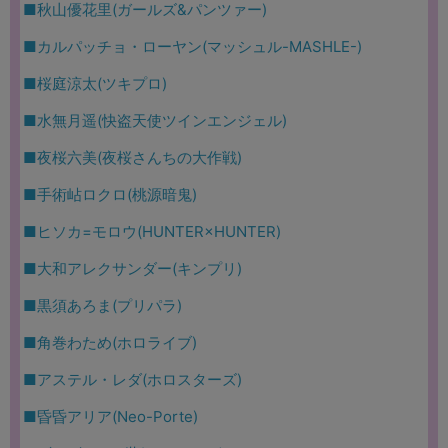
■秋山優花里(ガールズ&パンツァー)
■カルパッチョ・ローヤン(マッシュル-MASHLE-)
■桜庭涼太(ツキプロ)
■水無月遥(快盗天使ツインエンジェル)
■夜桜六美(夜桜さんちの大作戦)
■手術岾ロクロ(桃源暗鬼)
■ヒソカ=モロウ(HUNTER×HUNTER)
■大和アレクサンダー(キンプリ)
■黒須あろま(プリパラ)
■角巻わため(ホロライブ)
■アステル・レダ(ホロスターズ)
■昏昏アリア(Neo-Porte)