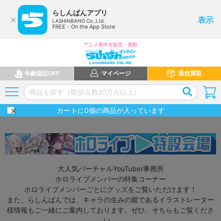
らしんばんアプリ
表示
LASHINBANG Co.,Ltd.
FREE - On the App Store
アニメ系中古販売・買取
年齢認証OFF
マイページ
通信買取
カートに
0
個の商品が入っています
大人気バーチャルYouTuber事務所
ホロライブメンバーの特集コーナー
ホロライブメンバーごとにグッズをご覧いただけます！
また、らしんばんでは、キャラの生みの親であるイラストレーター
様情報もご一緒にご案内しております。ぜひ、そちらもご覧くださ
い。