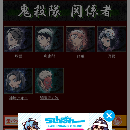
愈史郎
珠世
真菰
錆兎
鱗滝左近次
神崎アオイ