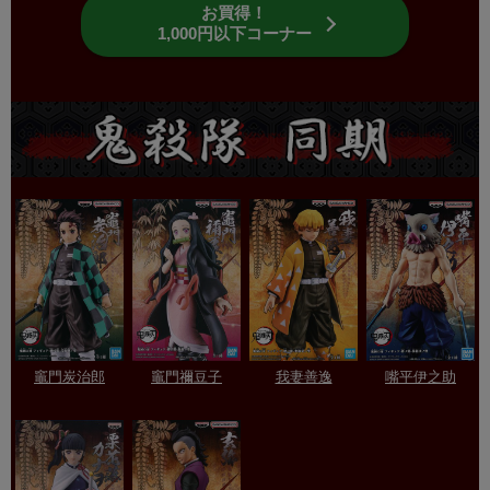
お買得！
1,000円以下コーナー
竈門炭治郎
竈門禰豆子
我妻善逸
嘴平伊之助