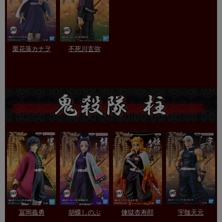
栗花落カナヲ
不死川玄弥
冨岡義勇
胡蝶しのぶ
煉獄杏寿郎
宇髄天元