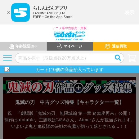
らしんばんアプリ
表示
LASHINBANG Co.,Ltd.
FREE - On the App Store
アニメ系中古販売・買取
年齢認証OFF
マイページ
通信買取
カートに
0
個の商品が入っています
鬼滅の刃 中古グッズ特集【キャラクター一覧】
祝 『劇場版「鬼滅の刃」無限城編 第一章 猗窩座再来』公開！
制作はufotable、主題歌はLiSAさん、Aimerさんが担当されます。
いよいよ鬼と鬼殺隊の決戦の火蓋が切って落とされる…！！