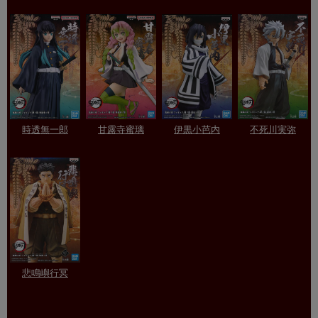
時透無一郎
甘露寺蜜璃
伊黒小芭内
不死川実弥
悲鳴嶼行冥