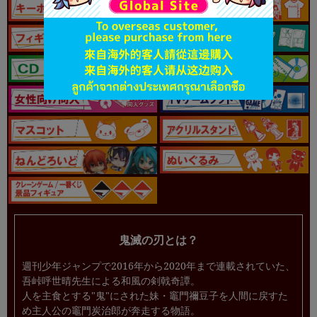
鬼滅の刃とは？
週刊少年ジャンプで2016年から2020年まで連載されていた、
吾峠呼世晴先生による和風の剣戟奇譚。
人を主食とする"鬼"にされた妹・竈門禰豆子を人間に戻すた
め主人公の竈門炭治郎が奔走する物語。