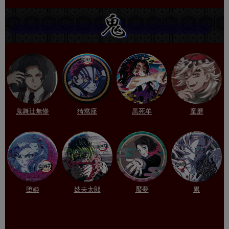
鬼舞辻無惨
猗窩座
黒死牟
童磨
堕姫
妓夫太郎
魘夢
累