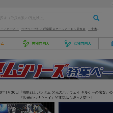
ローアカデミア
ラブライブ!虹ヶ咲学園スクールアイドル同好会
一十木音也
ーム
男性向同人
女性向同人
26年1月30日『機動戦士ガンダム 閃光のハサウェイ キルケーの魔女』
『閃光のハサウェイ』関連商品も続々入荷中！