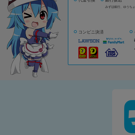
みずほ銀行、
ゆうち
コンビニ決済