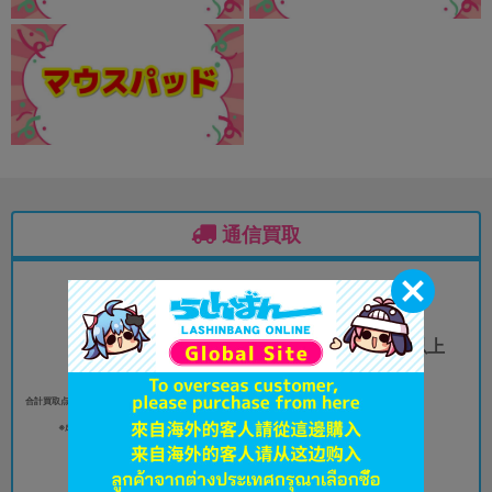
通信買取
合計買取点数
フィギュア15cm以上
30
（プライズ含む）
点以上
5
点以上
合計買取点数（女性同人誌／全年齢向書籍を除く）30
点以上
※成年向コミックスは対象商品です。