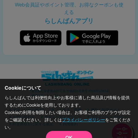
Web会員証やポイント管理、お得なクーポンも使
える
らしんばんアプリ
Cookieについて
東京都公安委員会許可済 古物商許可番号305500206246
株式会社らしんばん
らしんばんでは利便性向上やお客様に適した商品及び情報を提供
するためにCookieを使用しております。
オフィシャルサイト
よくあるご質問
通販ご利用ガイド
Cookieの利用を制限したい場合は、お客様ご利用のブラウザ設定
お問い合わせ
セキュリティポリシー
プライバシーポリシー
をご確認ください。 詳しくは
プライバシーポリシー
をご覧くださ
特定商取引に関する表記
利用規約
い。
OK