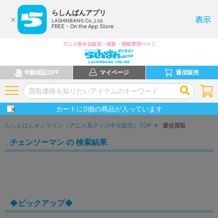
らしんばんアプリ
表示
LASHINBANG Co.,Ltd.
FREE - On the App Store
アニメ系中古販売・買取 - 買取専用ページ
年齢認証OFF
マイページ
通信販売
カートに
0
個の商品が入っています
らしんばんオンライン（アニメ系グッズ中古販売）TOP
> 通信買取
チェンソーマン の 検索結果
◆ピックアップ◆