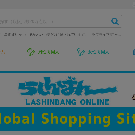
ブ 星街すいせい
抱かれたい男1位に脅されています。
ラブライブ!虹ヶ咲学園スクールアイドル同好会
ーム
男性向同人
女性向同人