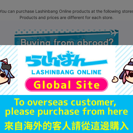
You can purchase Lashinbang Online products at the following store
Products and prices are different for each store.
お支払い方法
クレジットカード決済
配送業者