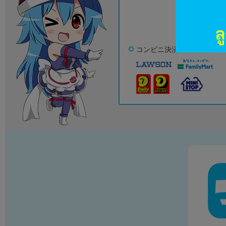
みずほ銀行、
ゆう
コンビニ決済