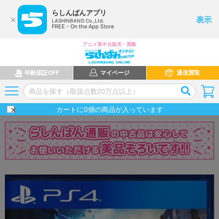
らしんばんアプリ
表示
LASHINBANG Co.,Ltd.
FREE - On the App Store
アニメ系中古販売・買取
年齢認証OFF
マイページ
通信買取
カートに
0
個の商品が入っています