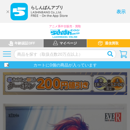
らしんばんアプリ
表示
LASHINBANG Co.,Ltd.
FREE - On the App Store
アニメ系中古販売・買取
年齢認証OFF
マイページ
通信買取
カートに
0
個の商品が入っています