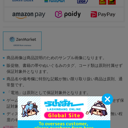
商品画像は商品説明のためのサンプル画像になります。
販促物、書籍の帯やぬいぐるみのタグ、コード類は原則付属せず
保証対象外となります。
商品名や備考欄に特別な記載が無い限り取り扱い商品は原則、通
常盤です。
「電池」は原則として保証対象外となります。
ゲーム機本体には、SDカードなどのメモリーカードは付属せず保
証対象外となります。
ディスク類の読み取り面のキズに関しまして再生に支障が無い程
度のキズがある場合がございます。
※詳細につきましてはコチラ