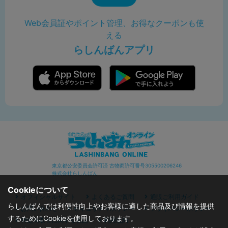
Web会員証やポイント管理、お得なクーポンも使
える
らしんばんアプリ
東京都公安委員会許可済 古物商許可番号305500206246
株式会社らしんばん
Cookieについて
オフィシャルサイト
よくあるご質問
通販ご利用ガイド
らしんばんでは利便性向上やお客様に適した商品及び情報を提供
お問い合わせ
セキュリティポリシー
プライバシーポリシー
するためにCookieを使用しております。
特定商取引に関する表記
利用規約