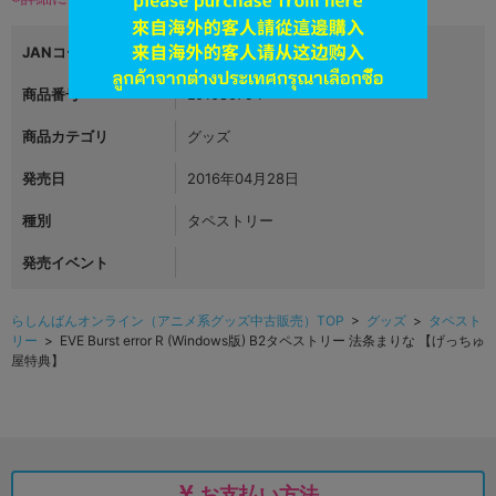
JANコード
商品番号
L01080794
商品カテゴリ
グッズ
発売日
2016年04月28日
種別
タペストリー
発売イベント
らしんばんオンライン（アニメ系グッズ中古販売）TOP
>
グッズ
>
タペスト
リー
> EVE Burst error R (Windows版) B2タペストリー 法条まりな 【げっちゅ
屋特典】
お支払い方法