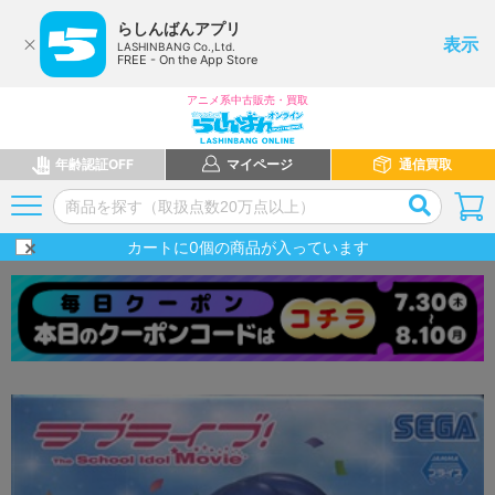
らしんばんアプリ
表示
LASHINBANG Co.,Ltd.
FREE - On the App Store
アニメ系中古販売・買取
年齢認証OFF
マイページ
通信買取
カートに
0
個の商品が入っています