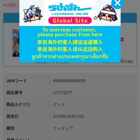
※詳細につきましてはコチラ
状態違いの同一商品
A
A
状態 :
状態 :
オンライン
新座流通センター
790
790
円 税込
円 税込
品切状態
在庫あり
JANコード
4999999999999
商品番号
L01172271
商品カテゴリ
グッズ
発売日
2016年08月27日
種別
フィギュア