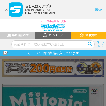
らしんばんアプリ
表示
LASHINBANG Co.,Ltd.
FREE - On the App Store
アニメ系中古販売・買取
年齢認証OFF
マイページ
通信買取
カートに
0
個の商品が入っています