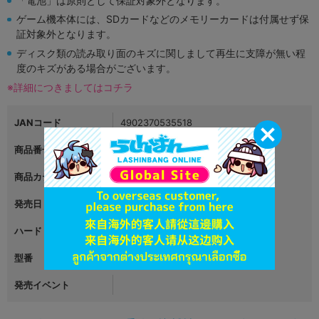
「電池」は原則として保証対象外となります。
ゲーム機本体には、SDカードなどのメモリーカードは付属せず保
証対象外となります。
ディスク類の読み取り面のキズに関しまして再生に支障が無い程
度のキズがある場合がございます。
※詳細につきましてはコチラ
JANコード
4902370535518
商品番号
L01298118
商品カテゴリ
ゲーム
発売日
2016年12月08日
ハード
ニンテンドー3DS
型番
CTR-P-ADQJ
発売イベント