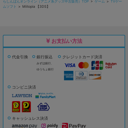
らしんばんオンライン（アニメ系グッズ中古販売）TOP
>
ゲーム
>
TVゲー
ムソフト
> Miitopia 【3DS】
お支払い方法
代金引換
銀行振込
クレジットカード決済
みずほ銀行、
ゆうちょ銀行
コンビニ決済
キャッシュレス決済