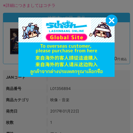
※詳細につきましてはコチラ
状態違いの同一商品
A
B
状態 :
状態 :
オンライン
名古屋大須店
3,390
2,490
円 税込
円 税込
品切状態
在庫あり
JANコード
商品番号
L01356894
商品カテゴリ
映像・音楽
発売日
2017年01月22日
枚数
1