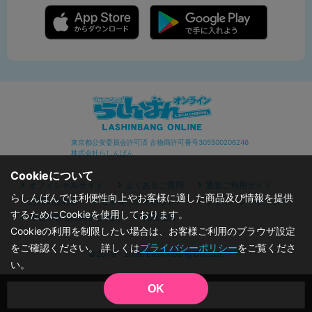
東京都公安委員会許可済 古物商許可番号305500206246
株式会社らしんばん
Cookieについて
オフィシャルサイト
よくあるご質問
通販ご利用ガイド
らしんばんでは利便性向上やお客様に適した商品及び情報を提供
お問い合わせ
セキュリティポリシー
プライバシーポリシー
するためにCookieを使用しております。
特定商取引に関する表記
利用規約
Cookieの利用を制限したい場合は、お客様ご利用のブラウザ設定
をご確認ください。 詳しくは
プライバシーポリシー
をご覧くださ
©2019 - 2026 Lashinbang Co.,Ltd.
い。
OK
品切状態