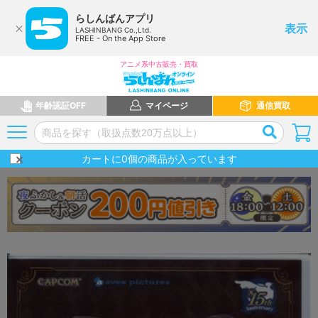
らしんばんアプリ
表示
LASHINBANG Co.,Ltd.
FREE - On the App Store
アニメ系中古販売・買取
年齢認証OFF
マイページ
通信買取
カートに
0
個の商品が入っています