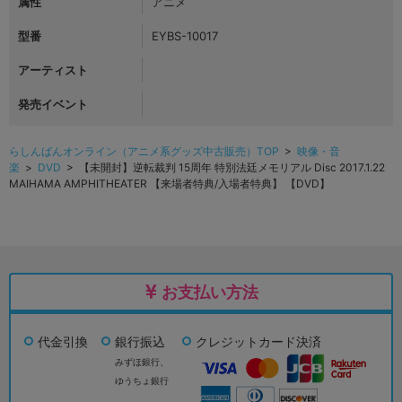
属性
アニメ
型番
EYBS-10017
アーティスト
発売イベント
らしんばんオンライン（アニメ系グッズ中古販売）TOP
>
映像・音
楽
>
DVD
> 【未開封】逆転裁判 15周年 特別法廷メモリアル Disc 2017.1.22
MAIHAMA AMPHITHEATER 【来場者特典/入場者特典】 【DVD】
お支払い方法
代金引換
銀行振込
クレジットカード決済
みずほ銀行、
ゆうちょ銀行