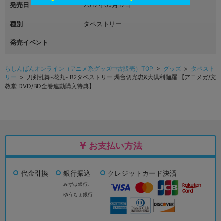
発売日
2017年05月17日
種別
タペストリー
発売イベント
らしんばんオンライン（アニメ系グッズ中古販売）TOP
>
グッズ
>
タペスト
リー
> 刀剣乱舞-花丸- B2タペストリー 燭台切光忠&大倶利伽羅 【アニメガ/文
教堂 DVD/BD全巻連動購入特典】
お支払い方法
代金引換
銀行振込
クレジットカード決済
みずほ銀行、
ゆうちょ銀行