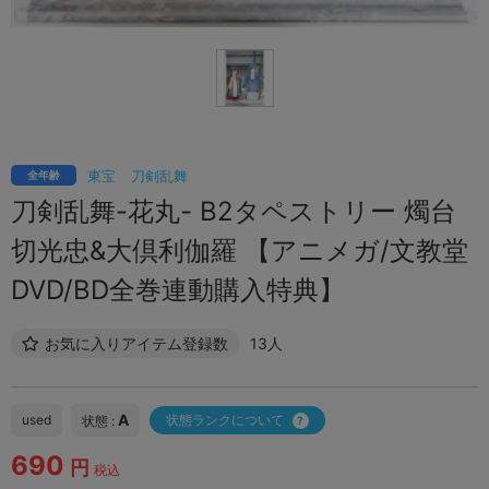
東宝
刀剣乱舞
全年齢
刀剣乱舞-花丸- B2タペストリー 燭台
切光忠&大倶利伽羅 【アニメガ/文教堂
DVD/BD全巻連動購入特典】
お気に入りアイテム登録数
13人
A
used
状態ランクについて
状態 :
690
円
税込