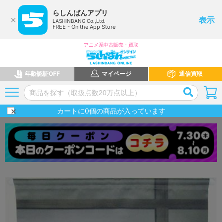
らしんばんアプリ
表示
LASHINBANG Co.,Ltd.
FREE - On the App Store
アニメ系中古販売・買取
年齢認証OFF
マイページ
通信買取
カートに
0
個の商品が入っています