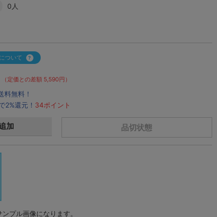
0人
について
（定価との差額 5,590円）
で送料無料！
で2%還元！
34ポイント
追加
品切状態
サンプル画像になります。