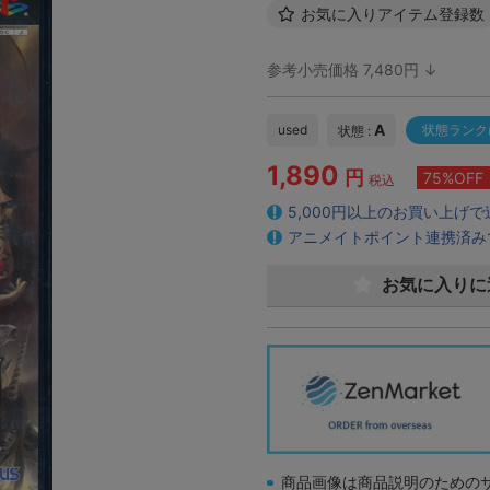
お気に入りアイテム登録数
参考小売価格 7,480円 ↓
A
used
状態ランク
状態 :
1,890
円
75%OFF
税込
5,000円以上のお買い上げ
アニメイトポイント連携済み
お気に入りに
商品画像は商品説明のための