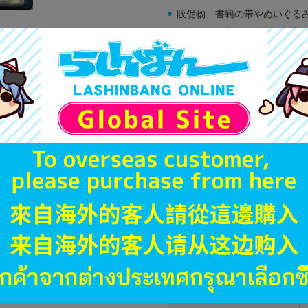
販促物、書籍の帯やぬいぐる
商品名や備考欄に特別な記載
「電池」は原則として保証対
ゲーム機本体には、SDカー
ディスク類の読み取り面のキ
す。
※詳細につきましてはコチラ
JANコード
商品番号
商品カテゴリ
発売日
ハード
型番