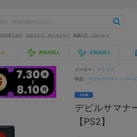
彼女の育てかた
ホロライブ タペストリー
鬼滅の刃 ブルーレイ
ーム
男性向同人
女性向同人
メーカー：
アトラス
作品：
デビルサマナー シリーズ
全年齢
デビルサマナー
【PS2】