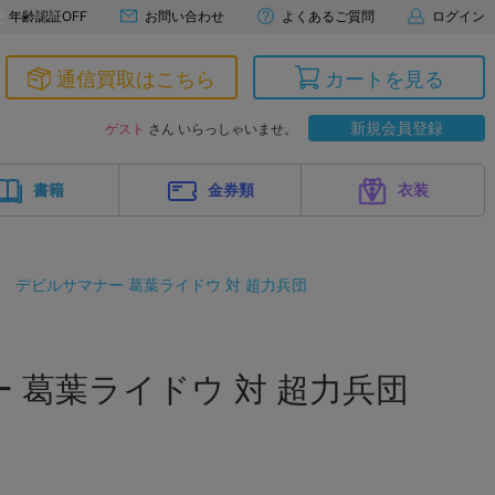
年齢認証OFF
お問い合わせ
よくあるご質問
ログイン
通信買取はこちら
カートを見る
新規会員登録
ゲスト
さん いらっしゃいませ。
書籍
金券類
衣装
デビルサマナー 葛葉ライドウ 対 超力兵団
 葛葉ライドウ 対 超力兵団