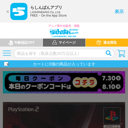
らしんばんアプリ
表示
LASHINBANG Co.,Ltd.
FREE - On the App Store
アニメ系中古販売・買取
年齢認証OFF
マイページ
通信買取
カートに
0
個の商品が入っています