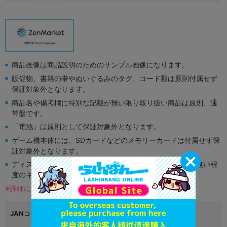
商品画像は商品説明のためのサンプル画像になります。
販促物、書籍の帯やぬいぐるみのタグ、コード類は原則付属せず
保証対象外となります。
商品名や備考欄に特別な記載が無い限り取り扱い商品は原則、通
常盤です。
「電池」は原則として保証対象外となります。
ゲーム機本体には、SDカードなどのメモリーカードは付属せず保
証対象外となります。
ディスク類の読み取り面のキズに関しまして再生に支障が無い程
度のキズがある場合がございます。
※詳細につきましてはコチラ
JANコード
4984995900384