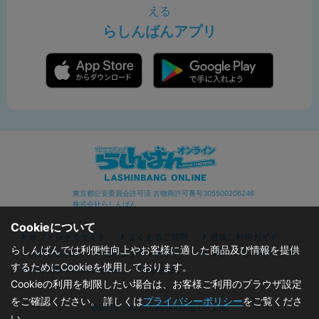
える
らしんばんアプリ
東京都公安委員会許可済 古物商許可番号305500206246
株式会社らしんばん
Cookieについて
オフィシャルサイト
よくあるご質問
通販ご利用ガイド
らしんばんでは利便性向上やお客様に適した商品及び情報を提供
お問い合わせ
セキュリティポリシー
プライバシーポリシー
するためにCookieを使用しております。
特定商取引に関する表記
利用規約
Cookieの利用を制限したい場合は、お客様ご利用のブラウザ設定
をご確認ください。 詳しくは
プライバシーポリシー
をご覧くださ
©2019 - 2026 Lashinbang Co.,Ltd.
い。