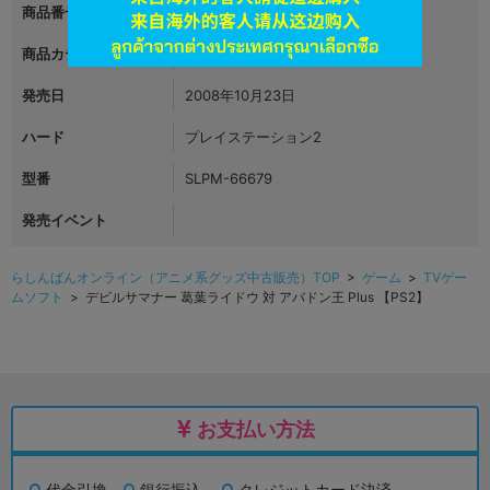
商品番号
L00146070
商品カテゴリ
ゲーム
発売日
2008年10月23日
ハード
プレイステーション2
型番
SLPM-66679
発売イベント
らしんばんオンライン（アニメ系グッズ中古販売）TOP
>
ゲーム
>
TVゲー
ムソフト
> デビルサマナー 葛葉ライドウ 対 アバドン王 Plus 【PS2】
お支払い方法
代金引換
銀行振込
クレジットカード決済