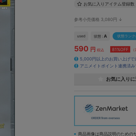
お気に入りアイテム登録数
参考小売価格 3,080円 ↓
A
used
状態ランク
状態 :
590
円
81%OFF
（
税込
5,000円以上のお買い上げ
アニメイトポイント連携済み
お気に入りに
商品画像は商品説明のための