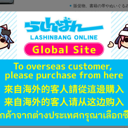
販促物、書籍の帯やぬいぐる
商品名や備考欄に特別な記載
「電池」は原則として保証対
ゲーム機本体には、SDカー
ディスク類の読み取り面のキ
す。
※詳細につきましてはコチラ
JANコード
商品番号
商品カテゴリ
発売日
ハード
型番