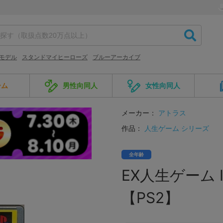
モデル
スタンドマイヒーローズ
ブルーアーカイブ
ーム
男性向同人
女性向同人
メーカー：
アトラス
作品：
人生ゲーム シリーズ
全年齢
EX人生ゲーム II P
【PS2】