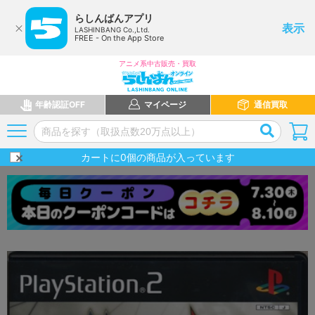
らしんばんアプリ
表示
LASHINBANG Co.,Ltd.
FREE - On the App Store
アニメ系中古販売・買取
年齢認証OFF
マイページ
通信買取
カートに
0
個の商品が入っています