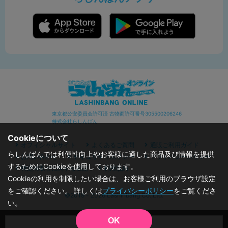
東京都公安委員会許可済 古物商許可番号305500206246
株式会社らしんばん
Cookieについて
オフィシャルサイト
よくあるご質問
通販ご利用ガイド
らしんばんでは利便性向上やお客様に適した商品及び情報を提供
お問い合わせ
セキュリティポリシー
プライバシーポリシー
するためにCookieを使用しております。
特定商取引に関する表記
利用規約
Cookieの利用を制限したい場合は、お客様ご利用のブラウザ設定
をご確認ください。 詳しくは
プライバシーポリシー
をご覧くださ
©2019 - 2026 Lashinbang Co.,Ltd.
い。
OK
品切状態