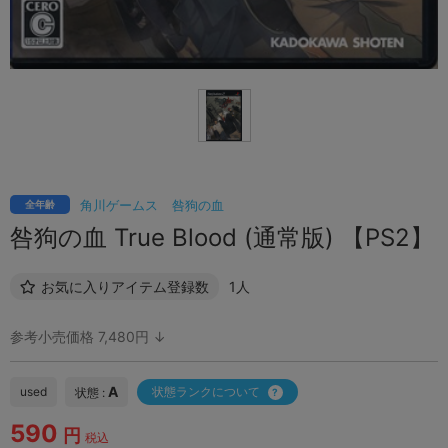
角川ゲームス
咎狗の血
全年齢
咎狗の血 True Blood (通常版) 【PS2】
お気に入りアイテム登録数
1人
参考小売価格 7,480円 ↓
A
used
状態ランクについて
状態 :
590
円
税込