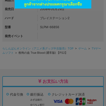
商品カテゴリ
ゲーム
発売日
2008年05月29日
ハード
プレイステーション2
型番
SLPM-66856
発売イベント
らしんばんオンライン（アニメ系グッズ中古販売）TOP
>
ゲーム
>
TVゲー
ムソフト
> 咎狗の血 True Blood (通常版) 【PS2】
お支払い方法
代金引換
銀行振込
クレジットカード決済
みずほ銀行、
ゆうちょ銀行