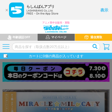
らしんばんアプリ
表示
LASHINBANG Co.,Ltd.
FREE - On the App Store
アニメ系中古販売・買取
年齢認証OFF
マイページ
通信買取
カートに
0
個の商品が入っています