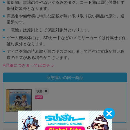
販促物、書籍の帯やぬいぐるみのタグ、コード類は原則付属せず
保証対象外となります。
商品名や備考欄に特別な記載が無い限り取り扱い商品は原則、通
常盤です。
「電池」は原則として保証対象外となります。
ゲーム機本体には、SDカードなどのメモリーカードは付属せず保
証対象外となります。
ディスク類の読み取り面のキズに関しまして再生に支障が無い程
度のキズがある場合がございます。
※詳細につきましてはコチラ
状態違いの同一商品
B
状態 :
神戸店
5,992
円 税込
在庫あり