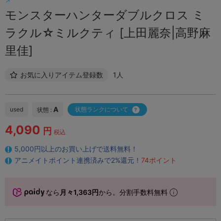
モンスターハンターダブルクロス ミ
ラクル☆ミルクティ [上田麗奈|高野麻
里佳]
お気に入りアイテム登録数
1人
A
used
状態ランクについて
状態 :
4,090
円
税込
5,000円以上のお買い上げで送料無料！
アニメイトポイント連携済みで2%還元！
74ポイント
なら
月々1,363円
から。分割手数料無料