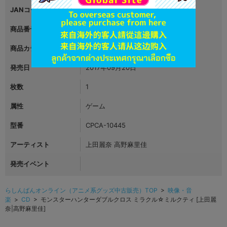
JANコード
4976219087087
商品番号
L01546907
商品カテゴリ
映像・音楽
発売日
2017年09月20日
枚数
1
属性
ゲーム
型番
CPCA-10445
アーティスト
上田麗奈 高野麻里佳
発売イベント
らしんばんオンライン（アニメ系グッズ中古販売）TOP
>
映像・音
楽
>
CD
> モンスターハンターダブルクロス ミラクル☆ミルクティ [上田麗
奈|高野麻里佳]