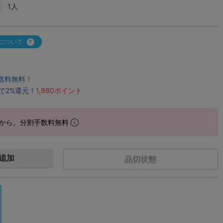
1人
について
で送料無料！
で2%還元！
1,980ポイント
から。分割手数料無料
追加
品切状態