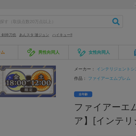
 剣持刀也
あんスタ 漣ジュン
ハイキュー!!
ーム
男性向同人
女性向同人
メーカー：
インテリジェントシ
作品：
ファイアーエムブレム
全年齢
ファイアーエム
ア】[インテリ