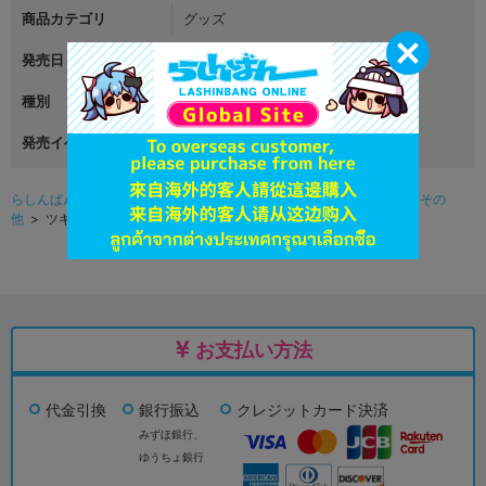
商品カテゴリ
グッズ
発売日
2017年11月11日
種別
その他
発売イベント
らしんばんオンライン（アニメ系グッズ中古販売）TOP
>
グッズ
>
その
他
> ツキウタ。 ツキウサ。用ミニネクタイ 5月
お支払い方法
代金引換
銀行振込
クレジットカード決済
みずほ銀行、
ゆうちょ銀行