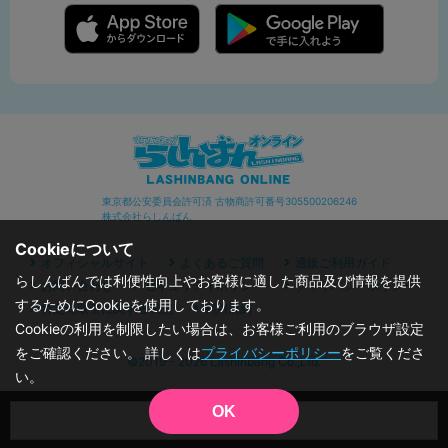
東京都公安委員会許可済 古物商許可番号305500206246
株式会社らしんばん
Cookieについて
オフィシャルサイト
よくあるご質問
通販ご利用ガイド
らしんばんでは利便性向上やお客様に適した商品及び情報を提供
お問い合わせ
セキュリティポリシー
プライバシーポリシー
するためにCookieを使用しております。
特定商取引に関する表記
利用規約
Cookieの利用を制限したい場合は、お客様ご利用のブラウザ設定
をご確認ください。 詳しくは
プライバシーポリシー
をご覧くださ
©2019 - 2026 Lashinbang Co.,Ltd.
い。
OK
品切状態