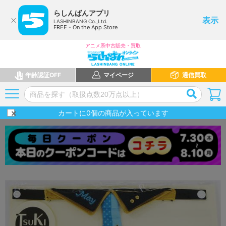
らしんばんアプリ
表示
LASHINBANG Co.,Ltd.
FREE - On the App Store
アニメ系中古販売・買取
年齢認証OFF
マイページ
通信買取
カートに
0
個の商品が入っています