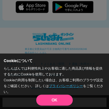
東京都公安委員会許可済 古物商許可番号305500206246
株式会社らしんばん
Cookieについて
オフィシャルサイト
よくあるご質問
通販ご利用ガイド
らしんばんでは利便性向上やお客様に適した商品及び情報を提供
お問い合わせ
セキュリティポリシー
プライバシーポリシー
するためにCookieを使用しております。
特定商取引に関する表記
利用規約
Cookieの利用を制限したい場合は、お客様ご利用のブラウザ設定
をご確認ください。 詳しくは
プライバシーポリシー
をご覧くださ
©2019 - 2026 Lashinbang Co.,Ltd.
い。
OK
品切状態