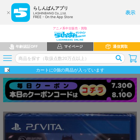
らしんばんアプリ
表示
LASHINBANG Co.,Ltd.
FREE - On the App Store
アニメ系中古販売・買取
年齢認証OFF
マイページ
通信買取
カートに
0
個の商品が入っています