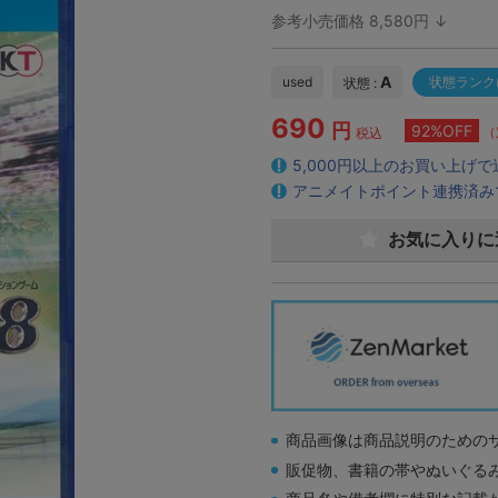
参考小売価格 8,580円 ↓
A
used
状態ランク
状態 :
690
円
92%OFF
（
税込
5,000円以上のお買い上げ
アニメイトポイント連携済み
お気に入りに
商品画像は商品説明のための
販促物、書籍の帯やぬいぐる