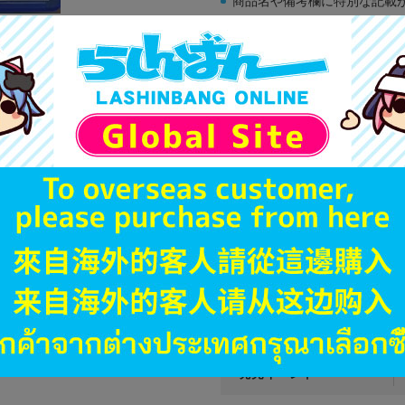
商品名や備考欄に特別な記載
「電池」は原則として保証対
ゲーム機本体には、SDカー
ディスク類の読み取り面のキ
す。
※詳細につきましてはコチラ
JANコード
商品番号
商品カテゴリ
発売日
ハード
型番
発売イベント