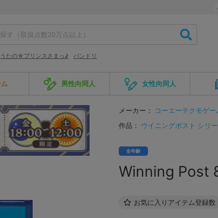
うたの☆プリンスさまっ♪
バンドリ
ーム
男性向同人
女性向同人
メーカー：
コーエーテクモゲー
作品：
ウイニングポスト シリ
全年齢
Winning Post 
お気に入りアイテム登録数