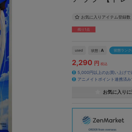
お気に入りアイテム登録数
残り1点
A
used
状態ランク
状態 :
2,290
円
税込
5,000円以上のお買い上げ
アニメイトポイント連携済み
お気に入りに