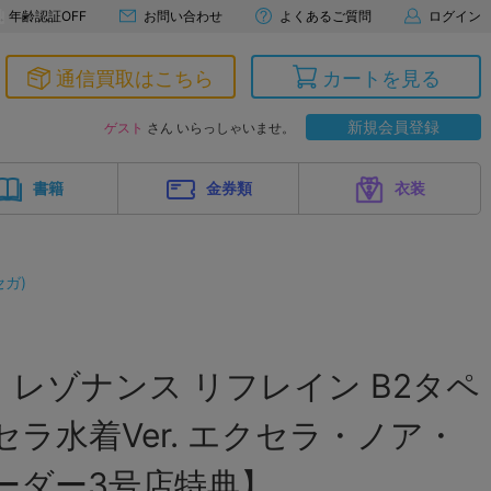
年齢認証OFF
お問い合わせ
よくあるご質問
ログイン
通信買取はこちら
カートを見る
新規会員登録
ゲスト
さん いらっしゃいませ。
書籍
金券類
衣装
ガ)
レゾナンス リフレイン B2タペ
セラ水着Ver. エクセラ・ノア・
ーダー3号店特典】