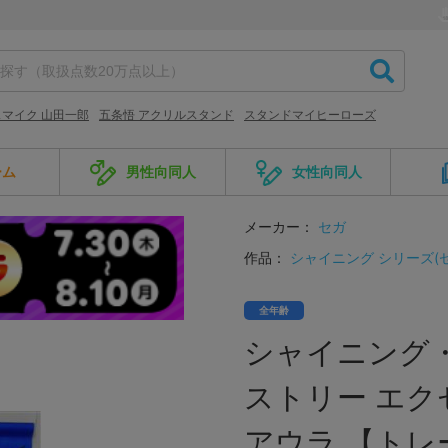
マイク 山田一郎
五条悟 アクリルスタンド
スタンドマイヒーローズ
ーム
男性向同人
女性向同人
メーカー：
セガ
作品：
シャイニング シリーズ(セ
全年齢
シャイニング・
ストリー エク
アウラ 【トレ