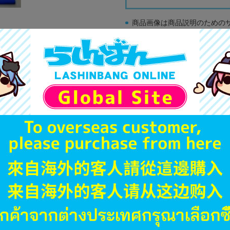
商品画像は商品説明のための
販促物、書籍の帯やぬいぐる
商品名や備考欄に特別な記載
「電池」は原則として保証対
ゲーム機本体には、SDカー
ディスク類の読み取り面のキ
す。
※詳細につきましてはコチラ
JANコード
商品番号
商品カテゴリ
発売日
種別