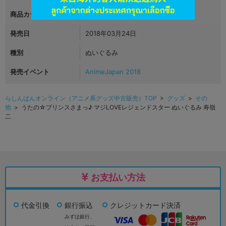
商品カテゴリ
グッズ
発売日
2018年03月24日
種別
ぬいぐるみ
発売イベント
AnimeJapan 2018
らしんばんオンライン（アニメ系グッズ中古販売）TOP
>
グッズ
>
その
他
> うたの☆プリンスさまっ♪ マジLOVEレジェンドスター ぬいぐるみ 寿嶺
二
お支払い方法
代金引換
銀行振込
クレジットカード決済
みずほ銀行、