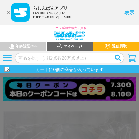
らしんばんアプリ
表示
LASHINBANG Co.,Ltd.
FREE - On the App Store
アニメ系中古販売・買取
年齢認証OFF
マイページ
通信買取
カートに
0
個の商品が入っています