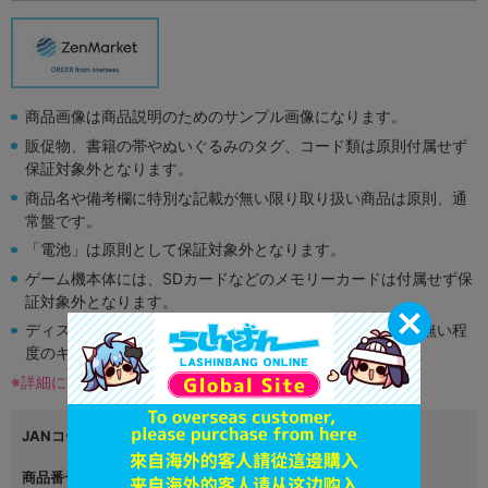
商品画像は商品説明のためのサンプル画像になります。
販促物、書籍の帯やぬいぐるみのタグ、コード類は原則付属せず
保証対象外となります。
商品名や備考欄に特別な記載が無い限り取り扱い商品は原則、通
常盤です。
「電池」は原則として保証対象外となります。
ゲーム機本体には、SDカードなどのメモリーカードは付属せず保
証対象外となります。
ディスク類の読み取り面のキズに関しまして再生に支障が無い程
度のキズがある場合がございます。
※詳細につきましてはコチラ
JANコード
4573313058434
商品番号
L01856999