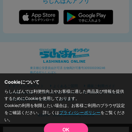
らしんばんアプリ
東京都公安委員会許可済 古物商許可番号305500206246
株式会社らしんばん
Cookieについて
オフィシャルサイト
よくあるご質問
通販ご利用ガイド
らしんばんでは利便性向上やお客様に適した商品及び情報を提供
お問い合わせ
セキュリティポリシー
プライバシーポリシー
するためにCookieを使用しております。
特定商取引に関する表記
利用規約
Cookieの利用を制限したい場合は、お客様ご利用のブラウザ設定
をご確認ください。 詳しくは
プライバシーポリシー
をご覧くださ
©2019 - 2026 Lashinbang Co.,Ltd.
い。
OK